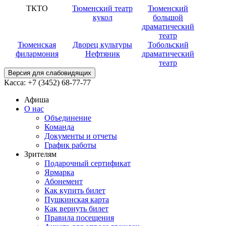
ТКТО
Тюменский театр
Тюменский
кукол
большой
драматический
театр
Тюменская
Дворец культуры
Тобольский
филармония
Нефтяник
драматический
театр
Версия для слабовидящих
Касса:
+7 (3452)
68-77-77
Афиша
О нас
Объединение
Команда
Документы и отчеты
График работы
Зрителям
Подарочный сертификат
Ярмарка
Абонемент
Как купить билет
Пушкинская карта
Как вернуть билет
Правила посещения