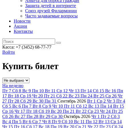
Анкета для опроса граждан
Защита детей в интернете
Союз друзей Филармонии
Часто задаваемые вопросы
Новости
Акции
Контакты
Касса:
+7 (3452)
68-77-77
Войти
Купить билет
На неделю
Пт
7
Сб
8
Вс
9
Пн
10
Вт
11
Ср
12
Чт
13
Пт
14
Сб
15
Вс
16
Пн
17
Вт
18
Ср
19
Чт
20
Пт
21
Сб
22
Вс
23
Пн
24
Вт
25
Ср
26
Чт
27
Пт
28
Сб
29
Вс
30
Пн
31
Сентябрь
2026
Вт
1
Ср
2
Чт
3
Пт
4
Сб
5
Вс
6
Пн
7
Вт
8
Ср
9
Чт
10
Пт
11
Сб
12
Вс
13
Пн
14
Вт
15
Ср
16
Чт
17
Пт
18
Сб
19
Вс
20
Пн
21
Вт
22
Ср
23
Чт
24
Пт
25
Сб
26
Вс
27
Пн
28
Вт
29
Ср
30
Октябрь
2026
Чт
1
Пт
2
Сб
3
Вс
4
Пн
5
Вт
6
Ср
7
Чт
8
Пт
9
Сб
10
Вс
11
Пн
12
Вт
13
Ср
14
Чт
15
Пт
16
Сб
17
Вс
18
Пн
19
Вт
20
Ср
21
Чт
22
Пт
23
Сб
24