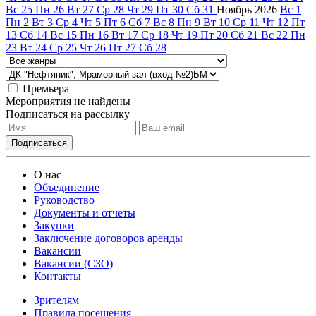
Вс
25
Пн
26
Вт
27
Ср
28
Чт
29
Пт
30
Сб
31
Ноябрь
2026
Вс
1
Пн
2
Вт
3
Ср
4
Чт
5
Пт
6
Сб
7
Вс
8
Пн
9
Вт
10
Ср
11
Чт
12
Пт
13
Сб
14
Вс
15
Пн
16
Вт
17
Ср
18
Чт
19
Пт
20
Сб
21
Вс
22
Пн
23
Вт
24
Ср
25
Чт
26
Пт
27
Сб
28
Премьера
Мероприятия не найдены
Подписаться на рассылку
О нас
Объединение
Руководство
Документы и отчеты
Закупки
Заключение договоров аренды
Вакансии
Вакансии (СЗО)
Контакты
Зрителям
Правила посещения