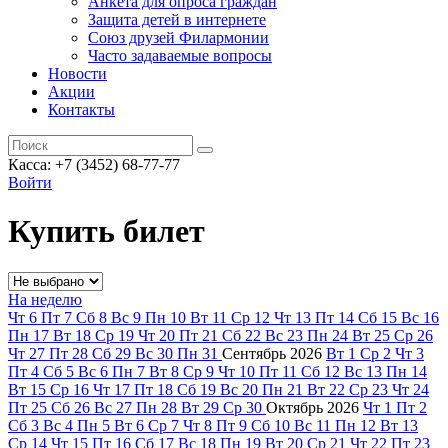
Анкета для опроса граждан
Защита детей в интернете
Союз друзей Филармонии
Часто задаваемые вопросы
Новости
Акции
Контакты
Касса:
+7 (3452)
68-77-77
Войти
Купить билет
На неделю
Чт
6
Пт
7
Сб
8
Вс
9
Пн
10
Вт
11
Ср
12
Чт
13
Пт
14
Сб
15
Вс
16
Пн
17
Вт
18
Ср
19
Чт
20
Пт
21
Сб
22
Вс
23
Пн
24
Вт
25
Ср
26
Чт
27
Пт
28
Сб
29
Вс
30
Пн
31
Сентябрь
2026
Вт
1
Ср
2
Чт
3
Пт
4
Сб
5
Вс
6
Пн
7
Вт
8
Ср
9
Чт
10
Пт
11
Сб
12
Вс
13
Пн
14
Вт
15
Ср
16
Чт
17
Пт
18
Сб
19
Вс
20
Пн
21
Вт
22
Ср
23
Чт
24
Пт
25
Сб
26
Вс
27
Пн
28
Вт
29
Ср
30
Октябрь
2026
Чт
1
Пт
2
Сб
3
Вс
4
Пн
5
Вт
6
Ср
7
Чт
8
Пт
9
Сб
10
Вс
11
Пн
12
Вт
13
Ср
14
Чт
15
Пт
16
Сб
17
Вс
18
Пн
19
Вт
20
Ср
21
Чт
22
Пт
23