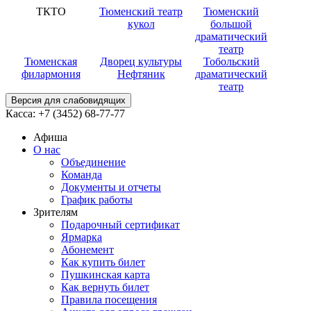
ТКТО
Тюменский театр
Тюменский
кукол
большой
драматический
театр
Тюменская
Дворец культуры
Тобольский
филармония
Нефтяник
драматический
театр
Версия для слабовидящих
Касса:
+7 (3452)
68-77-77
Афиша
О нас
Объединение
Команда
Документы и отчеты
График работы
Зрителям
Подарочный сертификат
Ярмарка
Абонемент
Как купить билет
Пушкинская карта
Как вернуть билет
Правила посещения