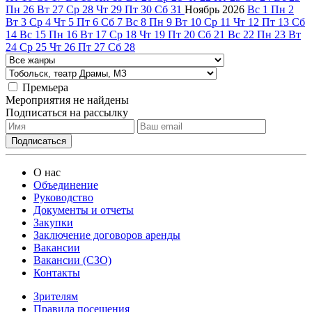
Пн
26
Вт
27
Ср
28
Чт
29
Пт
30
Сб
31
Ноябрь
2026
Вс
1
Пн
2
Вт
3
Ср
4
Чт
5
Пт
6
Сб
7
Вс
8
Пн
9
Вт
10
Ср
11
Чт
12
Пт
13
Сб
14
Вс
15
Пн
16
Вт
17
Ср
18
Чт
19
Пт
20
Сб
21
Вс
22
Пн
23
Вт
24
Ср
25
Чт
26
Пт
27
Сб
28
Премьера
Мероприятия не найдены
Подписаться на рассылку
О нас
Объединение
Руководство
Документы и отчеты
Закупки
Заключение договоров аренды
Вакансии
Вакансии (СЗО)
Контакты
Зрителям
Правила посещения