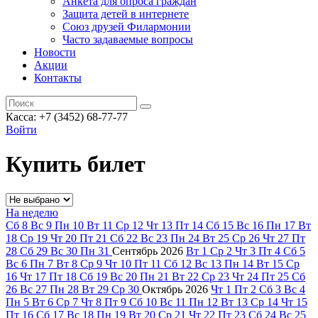
Анкета для опроса граждан
Защита детей в интернете
Союз друзей Филармонии
Часто задаваемые вопросы
Новости
Акции
Контакты
Касса:
+7 (3452)
68-77-77
Войти
Купить билет
На неделю
Сб
8
Вс
9
Пн
10
Вт
11
Ср
12
Чт
13
Пт
14
Сб
15
Вс
16
Пн
17
Вт
18
Ср
19
Чт
20
Пт
21
Сб
22
Вс
23
Пн
24
Вт
25
Ср
26
Чт
27
Пт
28
Сб
29
Вс
30
Пн
31
Сентябрь
2026
Вт
1
Ср
2
Чт
3
Пт
4
Сб
5
Вс
6
Пн
7
Вт
8
Ср
9
Чт
10
Пт
11
Сб
12
Вс
13
Пн
14
Вт
15
Ср
16
Чт
17
Пт
18
Сб
19
Вс
20
Пн
21
Вт
22
Ср
23
Чт
24
Пт
25
Сб
26
Вс
27
Пн
28
Вт
29
Ср
30
Октябрь
2026
Чт
1
Пт
2
Сб
3
Вс
4
Пн
5
Вт
6
Ср
7
Чт
8
Пт
9
Сб
10
Вс
11
Пн
12
Вт
13
Ср
14
Чт
15
Пт
16
Сб
17
Вс
18
Пн
19
Вт
20
Ср
21
Чт
22
Пт
23
Сб
24
Вс
25