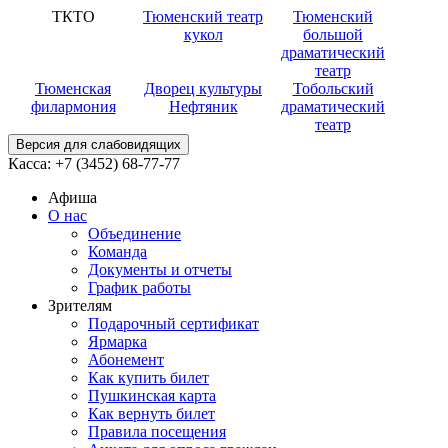
ТКТО
Тюменский театр
Тюменский
кукол
большой
драматический
театр
Тюменская
Дворец культуры
Тобольский
филармония
Нефтяник
драматический
театр
Версия для слабовидящих
Касса:
+7 (3452)
68-77-77
Афиша
О нас
Объединение
Команда
Документы и отчеты
График работы
Зрителям
Подарочный сертификат
Ярмарка
Абонемент
Как купить билет
Пушкинская карта
Как вернуть билет
Правила посещения