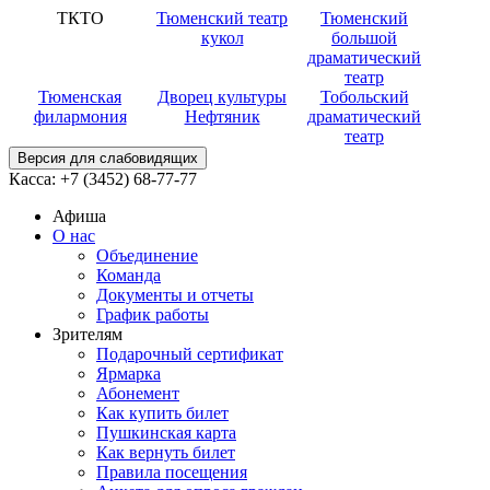
ТКТО
Тюменский театр
Тюменский
кукол
большой
драматический
театр
Тюменская
Дворец культуры
Тобольский
филармония
Нефтяник
драматический
театр
Версия для слабовидящих
Касса:
+7 (3452)
68-77-77
Афиша
О нас
Объединение
Команда
Документы и отчеты
График работы
Зрителям
Подарочный сертификат
Ярмарка
Абонемент
Как купить билет
Пушкинская карта
Как вернуть билет
Правила посещения