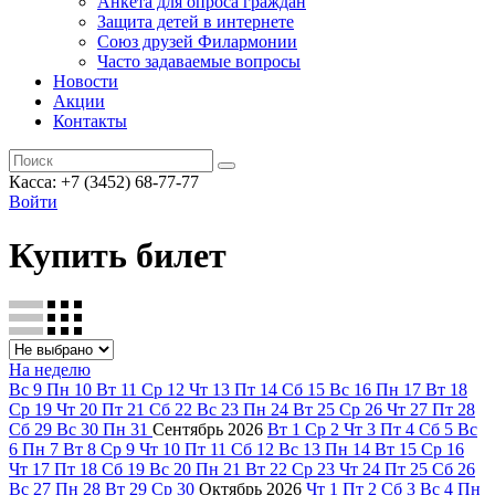
Анкета для опроса граждан
Защита детей в интернете
Союз друзей Филармонии
Часто задаваемые вопросы
Новости
Акции
Контакты
Касса:
+7 (3452)
68-77-77
Войти
Купить билет
На неделю
Вс
9
Пн
10
Вт
11
Ср
12
Чт
13
Пт
14
Сб
15
Вс
16
Пн
17
Вт
18
Ср
19
Чт
20
Пт
21
Сб
22
Вс
23
Пн
24
Вт
25
Ср
26
Чт
27
Пт
28
Сб
29
Вс
30
Пн
31
Сентябрь
2026
Вт
1
Ср
2
Чт
3
Пт
4
Сб
5
Вс
6
Пн
7
Вт
8
Ср
9
Чт
10
Пт
11
Сб
12
Вс
13
Пн
14
Вт
15
Ср
16
Чт
17
Пт
18
Сб
19
Вс
20
Пн
21
Вт
22
Ср
23
Чт
24
Пт
25
Сб
26
Вс
27
Пн
28
Вт
29
Ср
30
Октябрь
2026
Чт
1
Пт
2
Сб
3
Вс
4
Пн