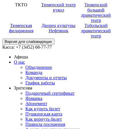
ТКТО
Тюменский театр
Тюменский
кукол
большой
драматический
театр
Тюменская
Дворец культуры
Тобольский
филармония
Нефтяник
драматический
театр
Версия для слабовидящих
Касса:
+7 (3452)
68-77-77
Афиша
О нас
Объединение
Команда
Документы и отчеты
График работы
Зрителям
Подарочный сертификат
Ярмарка
Абонемент
Как купить билет
Пушкинская карта
Как вернуть билет
Правила посещения