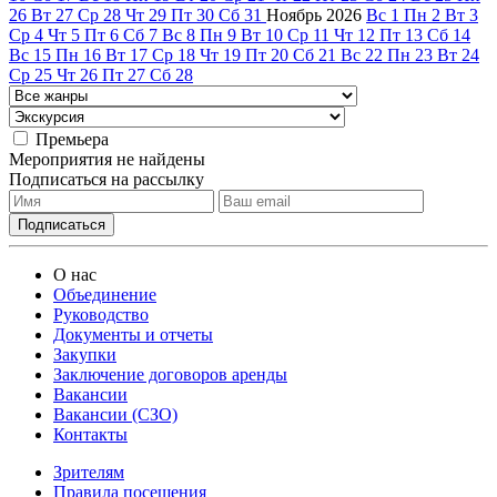
26
Вт
27
Ср
28
Чт
29
Пт
30
Сб
31
Ноябрь
2026
Вс
1
Пн
2
Вт
3
Ср
4
Чт
5
Пт
6
Сб
7
Вс
8
Пн
9
Вт
10
Ср
11
Чт
12
Пт
13
Сб
14
Вс
15
Пн
16
Вт
17
Ср
18
Чт
19
Пт
20
Сб
21
Вс
22
Пн
23
Вт
24
Ср
25
Чт
26
Пт
27
Сб
28
Премьера
Мероприятия не найдены
Подписаться на рассылку
О нас
Объединение
Руководство
Документы и отчеты
Закупки
Заключение договоров аренды
Вакансии
Вакансии (СЗО)
Контакты
Зрителям
Правила посещения