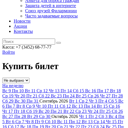
Анкета для опроса граждан
Защита детей в интернете
Союз друзей Филармонии
Часто задаваемые вопросы
Новости
Акции
Контакты
Касса:
+7 (3452)
68-77-77
Войти
Купить билет
На неделю
Вс
9
Пн
10
Вт
11
Ср
12
Чт
13
Пт
14
Сб
15
Вс
16
Пн
17
Вт
18
Ср
19
Чт
20
Пт
21
Сб
22
Вс
23
Пн
24
Вт
25
Ср
26
Чт
27
Пт
28
Сб
29
Вс
30
Пн
31
Сентябрь
2026
Вт
1
Ср
2
Чт
3
Пт
4
Сб
5
Вс
6
Пн
7
Вт
8
Ср
9
Чт
10
Пт
11
Сб
12
Вс
13
Пн
14
Вт
15
Ср
16
Чт
17
Пт
18
Сб
19
Вс
20
Пн
21
Вт
22
Ср
23
Чт
24
Пт
25
Сб
26
Вс
27
Пн
28
Вт
29
Ср
30
Октябрь
2026
Чт
1
Пт
2
Сб
3
Вс
4
Пн
5
Вт
6
Ср
7
Чт
8
Пт
9
Сб
10
Вс
11
Пн
12
Вт
13
Ср
14
Чт
15
Пт
16
Сб
17
Вс
18
Пн
19
Вт
20
Ср
21
Чт
22
Пт
23
Сб
24
Вс
25
Пн