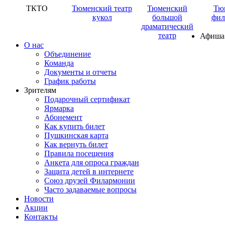
ТКТО
Тюменский театр
Тюменский
Тю
кукол
большой
фил
драматический
театр
Афиша
О нас
Объединение
Команда
Документы и отчеты
График работы
Зрителям
Подарочный сертификат
Ярмарка
Абонемент
Как купить билет
Пушкинская карта
Как вернуть билет
Правила посещения
Анкета для опроса граждан
Защита детей в интернете
Союз друзей Филармонии
Часто задаваемые вопросы
Новости
Акции
Контакты