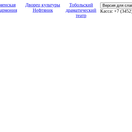
менская
Дворец культуры
Тобольский
Версия для сл
армония
Нефтяник
драматический
Касса:
+7 (3452
театр