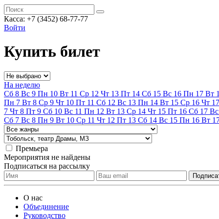
Касса:
+7 (3452)
68-77-77
Войти
Купить билет
На неделю
Сб
8
Вс
9
Пн
10
Вт
11
Ср
12
Чт
13
Пт
14
Сб
15
Вс
16
Пн
17
Вт
Пн
7
Вт
8
Ср
9
Чт
10
Пт
11
Сб
12
Вс
13
Пн
14
Вт
15
Ср
16
Чт
1
7
Чт
8
Пт
9
Сб
10
Вс
11
Пн
12
Вт
13
Ср
14
Чт
15
Пт
16
Сб
17
Вс
Сб
7
Вс
8
Пн
9
Вт
10
Ср
11
Чт
12
Пт
13
Сб
14
Вс
15
Пн
16
Вт
1
Премьера
Мероприятия не найдены
Подписаться на рассылку
О нас
Объединение
Руководство