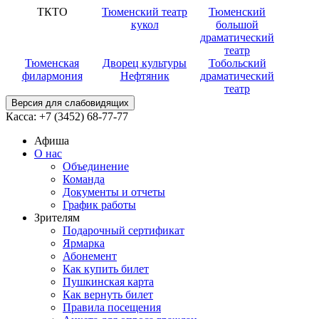
ТКТО
Тюменский театр
Тюменский
кукол
большой
драматический
театр
Тюменская
Дворец культуры
Тобольский
филармония
Нефтяник
драматический
театр
Версия для слабовидящих
Касса:
+7 (3452)
68-77-77
Афиша
О нас
Объединение
Команда
Документы и отчеты
График работы
Зрителям
Подарочный сертификат
Ярмарка
Абонемент
Как купить билет
Пушкинская карта
Как вернуть билет
Правила посещения