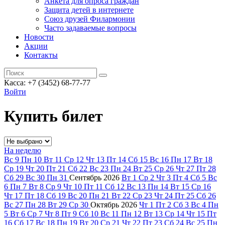
Анкета для опроса граждан
Защита детей в интернете
Союз друзей Филармонии
Часто задаваемые вопросы
Новости
Акции
Контакты
Касса:
+7 (3452)
68-77-77
Войти
Купить билет
На неделю
Вс
9
Пн
10
Вт
11
Ср
12
Чт
13
Пт
14
Сб
15
Вс
16
Пн
17
Вт
18
Ср
19
Чт
20
Пт
21
Сб
22
Вс
23
Пн
24
Вт
25
Ср
26
Чт
27
Пт
28
Сб
29
Вс
30
Пн
31
Сентябрь
2026
Вт
1
Ср
2
Чт
3
Пт
4
Сб
5
Вс
6
Пн
7
Вт
8
Ср
9
Чт
10
Пт
11
Сб
12
Вс
13
Пн
14
Вт
15
Ср
16
Чт
17
Пт
18
Сб
19
Вс
20
Пн
21
Вт
22
Ср
23
Чт
24
Пт
25
Сб
26
Вс
27
Пн
28
Вт
29
Ср
30
Октябрь
2026
Чт
1
Пт
2
Сб
3
Вс
4
Пн
5
Вт
6
Ср
7
Чт
8
Пт
9
Сб
10
Вс
11
Пн
12
Вт
13
Ср
14
Чт
15
Пт
16
Сб
17
Вс
18
Пн
19
Вт
20
Ср
21
Чт
22
Пт
23
Сб
24
Вс
25
Пн