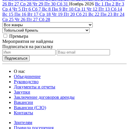
26
Вт
27
Ср
28
Чт
29
Пт
30
Сб
31
Ноябрь
2026
Вс
1
Пн
2
Вт
3
Ср
4
Чт
5
Пт
6
Сб
7
Вс
8
Пн
9
Вт
10
Ср
11
Чт
12
Пт
13
Сб
14
Вс
15
Пн
16
Вт
17
Ср
18
Чт
19
Пт
20
Сб
21
Вс
22
Пн
23
Вт
24
Ср
25
Чт
26
Пт
27
Сб
28
Премьера
Мероприятия не найдены
Подписаться на рассылку
О нас
Объединение
Руководство
Документы и отчеты
Закупки
Заключение договоров аренды
Вакансии
Вакансии (СЗО)
Контакты
Зрителям
Правила посещения