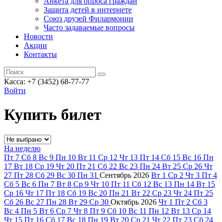
Анкета для опроса граждан
Защита детей в интернете
Союз друзей Филармонии
Часто задаваемые вопросы
Новости
Акции
Контакты
Касса:
+7 (3452)
68-77-77
Войти
Купить билет
На неделю
Пт
7
Сб
8
Вс
9
Пн
10
Вт
11
Ср
12
Чт
13
Пт
14
Сб
15
Вс
16
Пн
17
Вт
18
Ср
19
Чт
20
Пт
21
Сб
22
Вс
23
Пн
24
Вт
25
Ср
26
Чт
27
Пт
28
Сб
29
Вс
30
Пн
31
Сентябрь
2026
Вт
1
Ср
2
Чт
3
Пт
4
Сб
5
Вс
6
Пн
7
Вт
8
Ср
9
Чт
10
Пт
11
Сб
12
Вс
13
Пн
14
Вт
15
Ср
16
Чт
17
Пт
18
Сб
19
Вс
20
Пн
21
Вт
22
Ср
23
Чт
24
Пт
25
Сб
26
Вс
27
Пн
28
Вт
29
Ср
30
Октябрь
2026
Чт
1
Пт
2
Сб
3
Вс
4
Пн
5
Вт
6
Ср
7
Чт
8
Пт
9
Сб
10
Вс
11
Пн
12
Вт
13
Ср
14
Чт
15
Пт
16
Сб
17
Вс
18
Пн
19
Вт
20
Ср
21
Чт
22
Пт
23
Сб
24