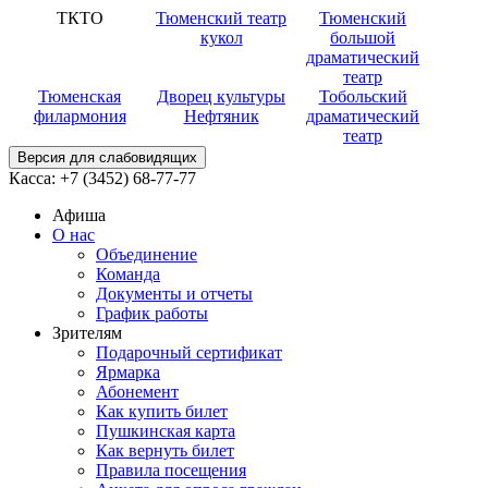
ТКТО
Тюменский театр
Тюменский
кукол
большой
драматический
театр
Тюменская
Дворец культуры
Тобольский
филармония
Нефтяник
драматический
театр
Версия для слабовидящих
Касса:
+7 (3452)
68-77-77
Афиша
О нас
Объединение
Команда
Документы и отчеты
График работы
Зрителям
Подарочный сертификат
Ярмарка
Абонемент
Как купить билет
Пушкинская карта
Как вернуть билет
Правила посещения