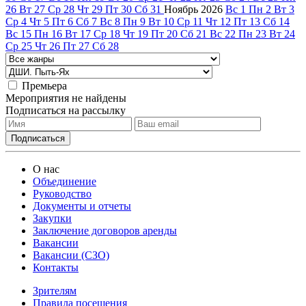
26
Вт
27
Ср
28
Чт
29
Пт
30
Сб
31
Ноябрь
2026
Вс
1
Пн
2
Вт
3
Ср
4
Чт
5
Пт
6
Сб
7
Вс
8
Пн
9
Вт
10
Ср
11
Чт
12
Пт
13
Сб
14
Вс
15
Пн
16
Вт
17
Ср
18
Чт
19
Пт
20
Сб
21
Вс
22
Пн
23
Вт
24
Ср
25
Чт
26
Пт
27
Сб
28
Премьера
Мероприятия не найдены
Подписаться на рассылку
О нас
Объединение
Руководство
Документы и отчеты
Закупки
Заключение договоров аренды
Вакансии
Вакансии (СЗО)
Контакты
Зрителям
Правила посещения