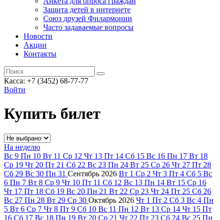
Анкета для опроса граждан
Защита детей в интернете
Союз друзей Филармонии
Часто задаваемые вопросы
Новости
Акции
Контакты
Касса:
+7 (3452)
68-77-77
Войти
Купить билет
На неделю
Вс
9
Пн
10
Вт
11
Ср
12
Чт
13
Пт
14
Сб
15
Вс
16
Пн
17
Вт
18
Ср
19
Чт
20
Пт
21
Сб
22
Вс
23
Пн
24
Вт
25
Ср
26
Чт
27
Пт
28
Сб
29
Вс
30
Пн
31
Сентябрь
2026
Вт
1
Ср
2
Чт
3
Пт
4
Сб
5
Вс
6
Пн
7
Вт
8
Ср
9
Чт
10
Пт
11
Сб
12
Вс
13
Пн
14
Вт
15
Ср
16
Чт
17
Пт
18
Сб
19
Вс
20
Пн
21
Вт
22
Ср
23
Чт
24
Пт
25
Сб
26
Вс
27
Пн
28
Вт
29
Ср
30
Октябрь
2026
Чт
1
Пт
2
Сб
3
Вс
4
Пн
5
Вт
6
Ср
7
Чт
8
Пт
9
Сб
10
Вс
11
Пн
12
Вт
13
Ср
14
Чт
15
Пт
16
Сб
17
Вс
18
Пн
19
Вт
20
Ср
21
Чт
22
Пт
23
Сб
24
Вс
25
Пн