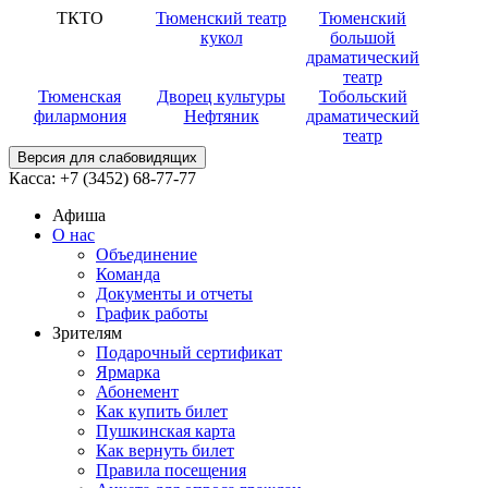
ТКТО
Тюменский театр
Тюменский
кукол
большой
драматический
театр
Тюменская
Дворец культуры
Тобольский
филармония
Нефтяник
драматический
театр
Версия для слабовидящих
Касса:
+7 (3452)
68-77-77
Афиша
О нас
Объединение
Команда
Документы и отчеты
График работы
Зрителям
Подарочный сертификат
Ярмарка
Абонемент
Как купить билет
Пушкинская карта
Как вернуть билет
Правила посещения