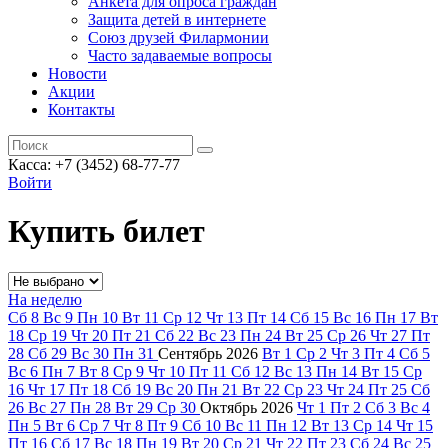
Анкета для опроса граждан
Защита детей в интернете
Союз друзей Филармонии
Часто задаваемые вопросы
Новости
Акции
Контакты
Касса:
+7 (3452)
68-77-77
Войти
Купить билет
На неделю
Сб
8
Вс
9
Пн
10
Вт
11
Ср
12
Чт
13
Пт
14
Сб
15
Вс
16
Пн
17
Вт
18
Ср
19
Чт
20
Пт
21
Сб
22
Вс
23
Пн
24
Вт
25
Ср
26
Чт
27
Пт
28
Сб
29
Вс
30
Пн
31
Сентябрь
2026
Вт
1
Ср
2
Чт
3
Пт
4
Сб
5
Вс
6
Пн
7
Вт
8
Ср
9
Чт
10
Пт
11
Сб
12
Вс
13
Пн
14
Вт
15
Ср
16
Чт
17
Пт
18
Сб
19
Вс
20
Пн
21
Вт
22
Ср
23
Чт
24
Пт
25
Сб
26
Вс
27
Пн
28
Вт
29
Ср
30
Октябрь
2026
Чт
1
Пт
2
Сб
3
Вс
4
Пн
5
Вт
6
Ср
7
Чт
8
Пт
9
Сб
10
Вс
11
Пн
12
Вт
13
Ср
14
Чт
15
Пт
16
Сб
17
Вс
18
Пн
19
Вт
20
Ср
21
Чт
22
Пт
23
Сб
24
Вс
25