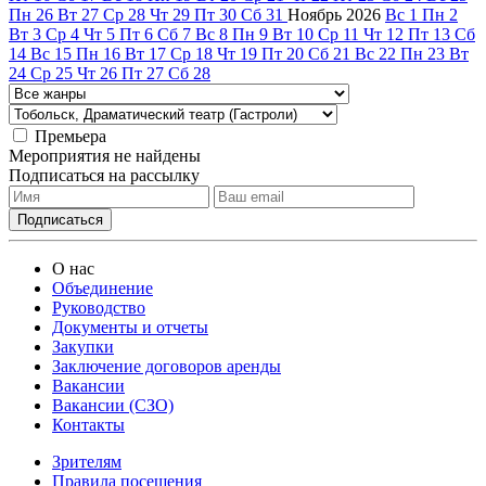
Пн
26
Вт
27
Ср
28
Чт
29
Пт
30
Сб
31
Ноябрь
2026
Вс
1
Пн
2
Вт
3
Ср
4
Чт
5
Пт
6
Сб
7
Вс
8
Пн
9
Вт
10
Ср
11
Чт
12
Пт
13
Сб
14
Вс
15
Пн
16
Вт
17
Ср
18
Чт
19
Пт
20
Сб
21
Вс
22
Пн
23
Вт
24
Ср
25
Чт
26
Пт
27
Сб
28
Премьера
Мероприятия не найдены
Подписаться на рассылку
О нас
Объединение
Руководство
Документы и отчеты
Закупки
Заключение договоров аренды
Вакансии
Вакансии (СЗО)
Контакты
Зрителям
Правила посещения