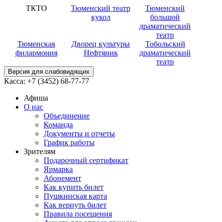
ТКТО
Тюменский театр
Тюменский
кукол
большой
драматический
театр
Тюменская
Дворец культуры
Тобольский
филармония
Нефтяник
драматический
театр
Версия для слабовидящих
Касса:
+7 (3452)
68-77-77
Афиша
О нас
Объединение
Команда
Документы и отчеты
График работы
Зрителям
Подарочный сертификат
Ярмарка
Абонемент
Как купить билет
Пушкинская карта
Как вернуть билет
Правила посещения