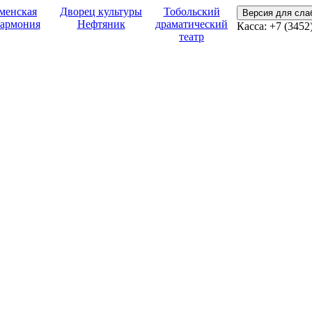
менская
Дворец культуры
Тобольский
Версия для сл
армония
Нефтяник
драматический
Касса:
+7 (3452
театр