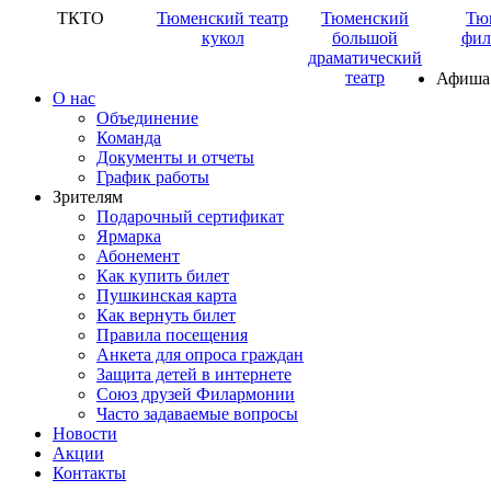
ТКТО
Тюменский театр
Тюменский
Тю
кукол
большой
фил
драматический
театр
Афиша
О нас
Объединение
Команда
Документы и отчеты
График работы
Зрителям
Подарочный сертификат
Ярмарка
Абонемент
Как купить билет
Пушкинская карта
Как вернуть билет
Правила посещения
Анкета для опроса граждан
Защита детей в интернете
Союз друзей Филармонии
Часто задаваемые вопросы
Новости
Акции
Контакты