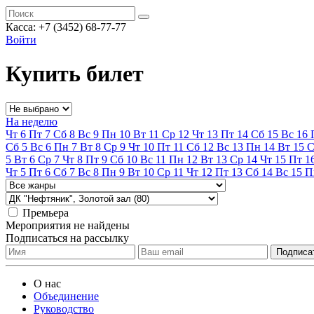
Касса:
+7 (3452)
68-77-77
Войти
Купить билет
На неделю
Чт
6
Пт
7
Сб
8
Вс
9
Пн
10
Вт
11
Ср
12
Чт
13
Пт
14
Сб
15
Вс
16
Сб
5
Вс
6
Пн
7
Вт
8
Ср
9
Чт
10
Пт
11
Сб
12
Вс
13
Пн
14
Вт
15
С
5
Вт
6
Ср
7
Чт
8
Пт
9
Сб
10
Вс
11
Пн
12
Вт
13
Ср
14
Чт
15
Пт
1
Чт
5
Пт
6
Сб
7
Вс
8
Пн
9
Вт
10
Ср
11
Чт
12
Пт
13
Сб
14
Вс
15
П
Премьера
Мероприятия не найдены
Подписаться на рассылку
О нас
Объединение
Руководство