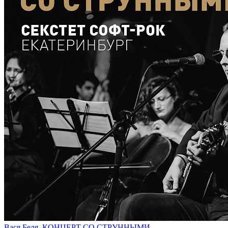
Вася Беля. КОНЦЕРТ СО СТРУННЫМИ