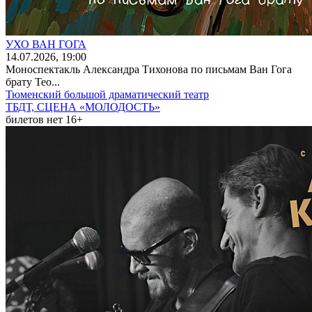
УХО ВАН ГОГА
14
.07.2026
, 19:00
Моноспектакль Александра Тихонова по письмам Ван Гога
брату Тео...
Тюменский большой драматический театр
ТБДТ, СЦЕНА «МОЛОДОСТЬ»
билетов нет
16+