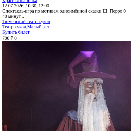
Красная шапочка
12
.07.2026
, 10:30, 12:00
Спектакль-игра по мотивам одноимённой сказки Ш. Перро 0+
40 минут...
Тюменский театр кукол
Театр кукол,Малый зал
Купить билет
700 ₽
0+