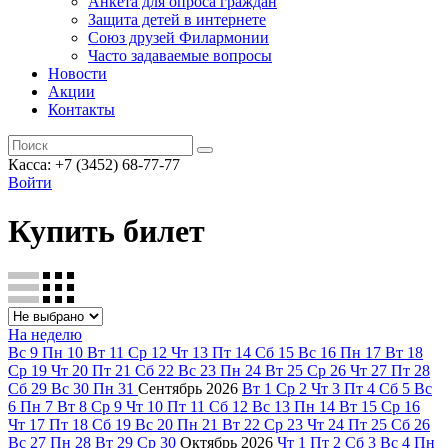
Анкета для опроса граждан
Защита детей в интернете
Союз друзей Филармонии
Часто задаваемые вопросы
Новости
Акции
Контакты
Касса:
+7 (3452)
68-77-77
Войти
Купить билет
На неделю
Вс
9
Пн
10
Вт
11
Ср
12
Чт
13
Пт
14
Сб
15
Вс
16
Пн
17
Вт
18
Ср
19
Чт
20
Пт
21
Сб
22
Вс
23
Пн
24
Вт
25
Ср
26
Чт
27
Пт
28
Сб
29
Вс
30
Пн
31
Сентябрь
2026
Вт
1
Ср
2
Чт
3
Пт
4
Сб
5
Вс
6
Пн
7
Вт
8
Ср
9
Чт
10
Пт
11
Сб
12
Вс
13
Пн
14
Вт
15
Ср
16
Чт
17
Пт
18
Сб
19
Вс
20
Пн
21
Вт
22
Ср
23
Чт
24
Пт
25
Сб
26
Вс
27
Пн
28
Вт
29
Ср
30
Октябрь
2026
Чт
1
Пт
2
Сб
3
Вс
4
Пн