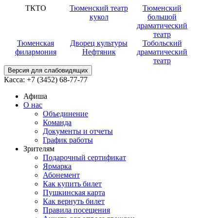
ТКТО
Тюменский театр
Тюменский
кукол
большой
драматический
театр
Тюменская
Дворец культуры
Тобольский
филармония
Нефтяник
драматический
театр
Версия для слабовидящих
Касса:
+7 (3452)
68-77-77
Афиша
О нас
Объединение
Команда
Документы и отчеты
График работы
Зрителям
Подарочный сертификат
Ярмарка
Абонемент
Как купить билет
Пушкинская карта
Как вернуть билет
Правила посещения