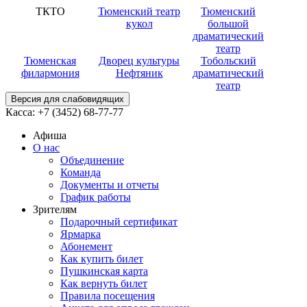
ТКТО
Тюменский театр
Тюменский
кукол
большой
драматический
театр
Тюменская
Дворец культуры
Тобольский
филармония
Нефтяник
драматический
театр
Версия для слабовидящих
Касса:
+7 (3452)
68-77-77
Афиша
О нас
Объединение
Команда
Документы и отчеты
График работы
Зрителям
Подарочный сертификат
Ярмарка
Абонемент
Как купить билет
Пушкинская карта
Как вернуть билет
Правила посещения