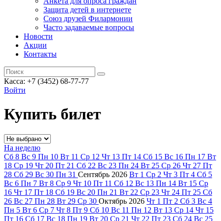
Анкета для опроса граждан
Защита детей в интернете
Союз друзей Филармонии
Часто задаваемые вопросы
Новости
Акции
Контакты
Касса:
+7 (3452)
68-77-77
Войти
Купить билет
На неделю
Сб
8
Вс
9
Пн
10
Вт
11
Ср
12
Чт
13
Пт
14
Сб
15
Вс
16
Пн
17
Вт
18
Ср
19
Чт
20
Пт
21
Сб
22
Вс
23
Пн
24
Вт
25
Ср
26
Чт
27
Пт
28
Сб
29
Вс
30
Пн
31
Сентябрь
2026
Вт
1
Ср
2
Чт
3
Пт
4
Сб
5
Вс
6
Пн
7
Вт
8
Ср
9
Чт
10
Пт
11
Сб
12
Вс
13
Пн
14
Вт
15
Ср
16
Чт
17
Пт
18
Сб
19
Вс
20
Пн
21
Вт
22
Ср
23
Чт
24
Пт
25
Сб
26
Вс
27
Пн
28
Вт
29
Ср
30
Октябрь
2026
Чт
1
Пт
2
Сб
3
Вс
4
Пн
5
Вт
6
Ср
7
Чт
8
Пт
9
Сб
10
Вс
11
Пн
12
Вт
13
Ср
14
Чт
15
Пт
16
Сб
17
Вс
18
Пн
19
Вт
20
Ср
21
Чт
22
Пт
23
Сб
24
Вс
25