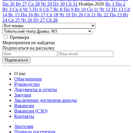
Пн
26
Вт
27
Ср
28
Чт
29
Пт
30
Сб
31
Ноябрь
2026
Вс
1
Пн
2
Вт
3
Ср
4
Чт
5
Пт
6
Сб
7
Вс
8
Пн
9
Вт
10
Ср
11
Чт
12
Пт
13
Сб
14
Вс
15
Пн
16
Вт
17
Ср
18
Чт
19
Пт
20
Сб
21
Вс
22
Пн
23
Вт
24
Ср
25
Чт
26
Пт
27
Сб
28
Премьера
Мероприятия не найдены
Подписаться на рассылку
О нас
Объединение
Руководство
Документы и отчеты
Закупки
Заключение договоров аренды
Вакансии
Вакансии (СЗО)
Контакты
Зрителям
Правила посещения