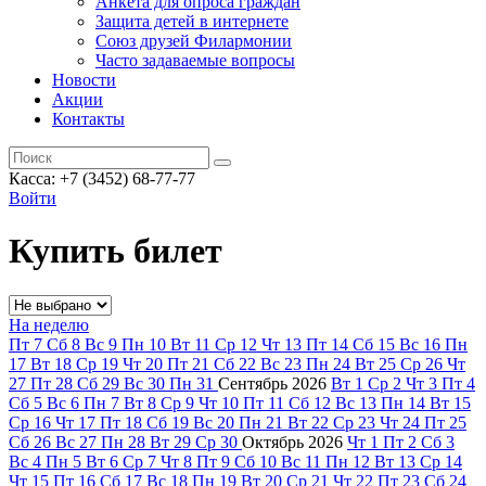
Анкета для опроса граждан
Защита детей в интернете
Союз друзей Филармонии
Часто задаваемые вопросы
Новости
Акции
Контакты
Касса:
+7 (3452)
68-77-77
Войти
Купить билет
На неделю
Пт
7
Сб
8
Вс
9
Пн
10
Вт
11
Ср
12
Чт
13
Пт
14
Сб
15
Вс
16
Пн
17
Вт
18
Ср
19
Чт
20
Пт
21
Сб
22
Вс
23
Пн
24
Вт
25
Ср
26
Чт
27
Пт
28
Сб
29
Вс
30
Пн
31
Сентябрь
2026
Вт
1
Ср
2
Чт
3
Пт
4
Сб
5
Вс
6
Пн
7
Вт
8
Ср
9
Чт
10
Пт
11
Сб
12
Вс
13
Пн
14
Вт
15
Ср
16
Чт
17
Пт
18
Сб
19
Вс
20
Пн
21
Вт
22
Ср
23
Чт
24
Пт
25
Сб
26
Вс
27
Пн
28
Вт
29
Ср
30
Октябрь
2026
Чт
1
Пт
2
Сб
3
Вс
4
Пн
5
Вт
6
Ср
7
Чт
8
Пт
9
Сб
10
Вс
11
Пн
12
Вт
13
Ср
14
Чт
15
Пт
16
Сб
17
Вс
18
Пн
19
Вт
20
Ср
21
Чт
22
Пт
23
Сб
24