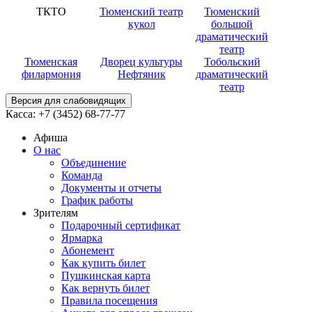
ТКТО
Тюменский театр
Тюменский
кукол
большой
драматический
театр
Тюменская
Дворец культуры
Тобольский
филармония
Нефтяник
драматический
театр
Версия для слабовидящих
Касса:
+7 (3452)
68-77-77
Афиша
О нас
Объединение
Команда
Документы и отчеты
График работы
Зрителям
Подарочный сертификат
Ярмарка
Абонемент
Как купить билет
Пушкинская карта
Как вернуть билет
Правила посещения