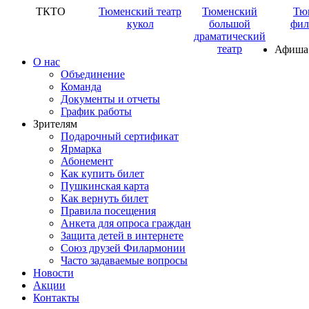
ТКТО
Тюменский театр
Тюменский
Тю
кукол
большой
фил
драматический
театр
Афиша
О нас
Объединение
Команда
Документы и отчеты
График работы
Зрителям
Подарочный сертификат
Ярмарка
Абонемент
Как купить билет
Пушкинская карта
Как вернуть билет
Правила посещения
Анкета для опроса граждан
Защита детей в интернете
Союз друзей Филармонии
Часто задаваемые вопросы
Новости
Акции
Контакты