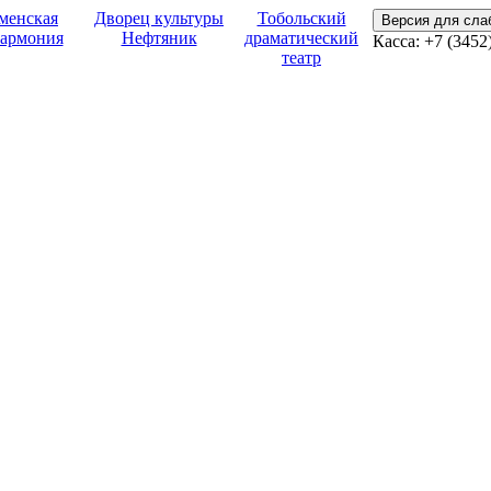
менская
Дворец культуры
Тобольский
Версия для сл
армония
Нефтяник
драматический
Касса:
+7 (3452
театр