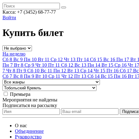
Касса:
+7 (3452)
68-77-77
Войти
Купить билет
На неделю
Сб
8
Вс
9
Пн
10
Вт
11
Ср
12
Чт
13
Пт
14
Сб
15
Вс
16
Пн
17
Вт
Пн
7
Вт
8
Ср
9
Чт
10
Пт
11
Сб
12
Вс
13
Пн
14
Вт
15
Ср
16
Чт
1
7
Чт
8
Пт
9
Сб
10
Вс
11
Пн
12
Вт
13
Ср
14
Чт
15
Пт
16
Сб
17
Вс
Сб
7
Вс
8
Пн
9
Вт
10
Ср
11
Чт
12
Пт
13
Сб
14
Вс
15
Пн
16
Вт
1
Премьера
Мероприятия не найдены
Подписаться на рассылку
О нас
Объединение
Руководство