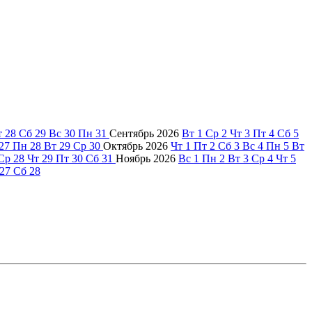
т
28
Сб
29
Вс
30
Пн
31
Сентябрь
2026
Вт
1
Ср
2
Чт
3
Пт
4
Сб
5
27
Пн
28
Вт
29
Ср
30
Октябрь
2026
Чт
1
Пт
2
Сб
3
Вс
4
Пн
5
Вт
Ср
28
Чт
29
Пт
30
Сб
31
Ноябрь
2026
Вс
1
Пн
2
Вт
3
Ср
4
Чт
5
27
Сб
28