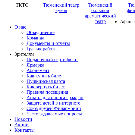
ТКТО
Тюменский театр
Тюменский
Тю
кукол
большой
фил
драматический
театр
Афиша
О нас
Объединение
Команда
Документы и отчеты
График работы
Зрителям
Подарочный сертификат
Ярмарка
Абонемент
Как купить билет
Пушкинская карта
Как вернуть билет
Правила посещения
Анкета для опроса граждан
Защита детей в интернете
Союз друзей Филармонии
Часто задаваемые вопросы
Новости
Акции
Контакты