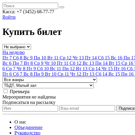
Касса:
+7 (3452)
68-77-77
Войти
Купить билет
На неделю
Пт
7
Сб
8
Вс
9
Пн
10
Вт
11
Ср
12
Чт
13
Пт
14
Сб
15
Вс
16
Пн
1
Вс
6
Пн
7
Вт
8
Ср
9
Чт
10
Пт
11
Сб
12
Вс
13
Пн
14
Вт
15
Ср
16
6
Ср
7
Чт
8
Пт
9
Сб
10
Вс
11
Пн
12
Вт
13
Ср
14
Чт
15
Пт
16
Сб
Пт
6
Сб
7
Вс
8
Пн
9
Вт
10
Ср
11
Чт
12
Пт
13
Сб
14
Вс
15
Пн
16
Премьера
Мероприятия не найдены
Подписаться на рассылку
О нас
Объединение
Руководство