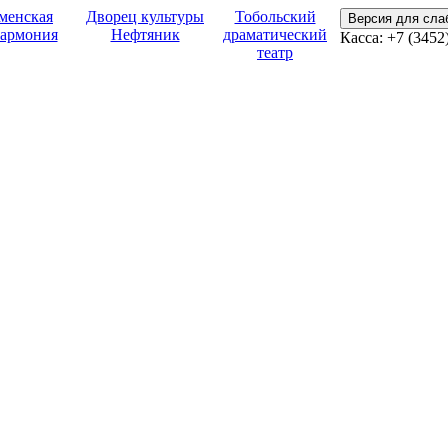
менская
Дворец культуры
Тобольский
Версия для сл
армония
Нефтяник
драматический
Касса:
+7 (3452
театр