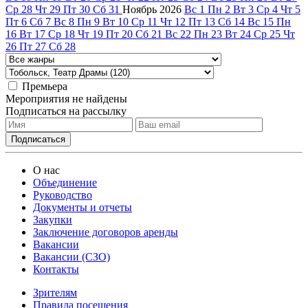
Ср
28
Чт
29
Пт
30
Сб
31
Ноябрь
2026
Вс
1
Пн
2
Вт
3
Ср
4
Чт
5
Пт
6
Сб
7
Вс
8
Пн
9
Вт
10
Ср
11
Чт
12
Пт
13
Сб
14
Вс
15
Пн
16
Вт
17
Ср
18
Чт
19
Пт
20
Сб
21
Вс
22
Пн
23
Вт
24
Ср
25
Чт
26
Пт
27
Сб
28
Премьера
Мероприятия не найдены
Подписаться на рассылку
О нас
Объединение
Руководство
Документы и отчеты
Закупки
Заключение договоров аренды
Вакансии
Вакансии (СЗО)
Контакты
Зрителям
Правила посещения