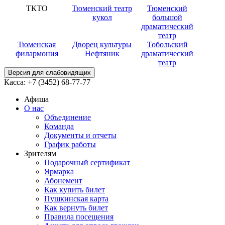
ТКТО
Тюменский театр
Тюменский
кукол
большой
драматический
театр
Тюменская
Дворец культуры
Тобольский
филармония
Нефтяник
драматический
театр
Версия для слабовидящих
Касса:
+7 (3452)
68-77-77
Афиша
О нас
Объединение
Команда
Документы и отчеты
График работы
Зрителям
Подарочный сертификат
Ярмарка
Абонемент
Как купить билет
Пушкинская карта
Как вернуть билет
Правила посещения