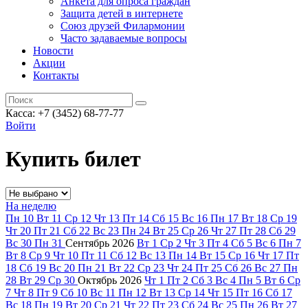
Анкета для опроса граждан
Защита детей в интернете
Союз друзей Филармонии
Часто задаваемые вопросы
Новости
Акции
Контакты
Касса:
+7 (3452)
68-77-77
Войти
Купить билет
На неделю
Пн
10
Вт
11
Ср
12
Чт
13
Пт
14
Сб
15
Вс
16
Пн
17
Вт
18
Ср
19
Чт
20
Пт
21
Сб
22
Вс
23
Пн
24
Вт
25
Ср
26
Чт
27
Пт
28
Сб
29
Вс
30
Пн
31
Сентябрь
2026
Вт
1
Ср
2
Чт
3
Пт
4
Сб
5
Вс
6
Пн
7
Вт
8
Ср
9
Чт
10
Пт
11
Сб
12
Вс
13
Пн
14
Вт
15
Ср
16
Чт
17
Пт
18
Сб
19
Вс
20
Пн
21
Вт
22
Ср
23
Чт
24
Пт
25
Сб
26
Вс
27
Пн
28
Вт
29
Ср
30
Октябрь
2026
Чт
1
Пт
2
Сб
3
Вс
4
Пн
5
Вт
6
Ср
7
Чт
8
Пт
9
Сб
10
Вс
11
Пн
12
Вт
13
Ср
14
Чт
15
Пт
16
Сб
17
Вс
18
Пн
19
Вт
20
Ср
21
Чт
22
Пт
23
Сб
24
Вс
25
Пн
26
Вт
27