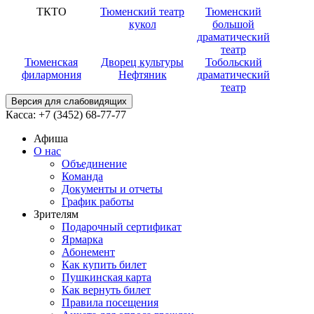
ТКТО
Тюменский театр
Тюменский
кукол
большой
драматический
театр
Тюменская
Дворец культуры
Тобольский
филармония
Нефтяник
драматический
театр
Версия для слабовидящих
Касса:
+7 (3452)
68-77-77
Афиша
О нас
Объединение
Команда
Документы и отчеты
График работы
Зрителям
Подарочный сертификат
Ярмарка
Абонемент
Как купить билет
Пушкинская карта
Как вернуть билет
Правила посещения