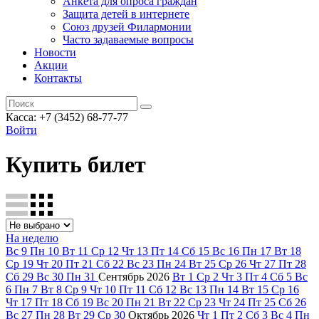
Анкета для опроса граждан
Защита детей в интернете
Союз друзей Филармонии
Часто задаваемые вопросы
Новости
Акции
Контакты
Касса:
+7 (3452)
68-77-77
Войти
Купить билет
На неделю
Вс
9
Пн
10
Вт
11
Ср
12
Чт
13
Пт
14
Сб
15
Вс
16
Пн
17
Вт
18
Ср
19
Чт
20
Пт
21
Сб
22
Вс
23
Пн
24
Вт
25
Ср
26
Чт
27
Пт
28
Сб
29
Вс
30
Пн
31
Сентябрь
2026
Вт
1
Ср
2
Чт
3
Пт
4
Сб
5
Вс
6
Пн
7
Вт
8
Ср
9
Чт
10
Пт
11
Сб
12
Вс
13
Пн
14
Вт
15
Ср
16
Чт
17
Пт
18
Сб
19
Вс
20
Пн
21
Вт
22
Ср
23
Чт
24
Пт
25
Сб
26
Вс
27
Пн
28
Вт
29
Ср
30
Октябрь
2026
Чт
1
Пт
2
Сб
3
Вс
4
Пн