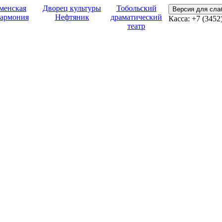
менская
Дворец культуры
Тобольский
Версия для сл
армония
Нефтяник
драматический
Касса:
+7 (3452
театр