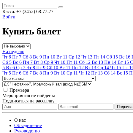
Касса:
+7 (3452)
68-77-77
Войти
Купить билет
На неделю
Чт
6
Пт
7
Сб
8
Вс
9
Пн
10
Вт
11
Ср
12
Чт
13
Пт
14
Сб
15
Вс
16
Сб
5
Вс
6
Пн
7
Вт
8
Ср
9
Чт
10
Пт
11
Сб
12
Вс
13
Пн
14
Вт
15
С
5
Вт
6
Ср
7
Чт
8
Пт
9
Сб
10
Вс
11
Пн
12
Вт
13
Ср
14
Чт
15
Пт
1
Чт
5
Пт
6
Сб
7
Вс
8
Пн
9
Вт
10
Ср
11
Чт
12
Пт
13
Сб
14
Вс
15
П
Премьера
Мероприятия не найдены
Подписаться на рассылку
О нас
Объединение
Руководство