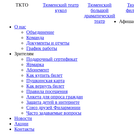
ТКТО
Тюменский театр
Тюменский
Тю
кукол
большой
фил
драматический
театр
Афиша
О нас
Объединение
Команда
Документы и отчеты
График работы
Зрителям
Подарочный сертификат
Ярмарка
Абонемент
Как купить билет
Пушкинская карта
Как вернуть билет
Правила посещения
Анкета для опроса граждан
Защита детей в интернете
Союз друзей Филармонии
Часто задаваемые вопросы
Новости
Акции
Контакты