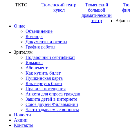
ТКТО
Тюменский театр
Тюменский
Тю
кукол
большой
фил
драматический
театр
Афиша
О нас
Объединение
Команда
Документы и отчеты
График работы
Зрителям
Подарочный сертификат
Ярмарка
Абонемент
Как купить билет
Пушкинская карта
Как вернуть билет
Правила посещения
Анкета для опроса граждан
Защита детей в интернете
Союз друзей Филармонии
Часто задаваемые вопросы
Новости
Акции
Контакты