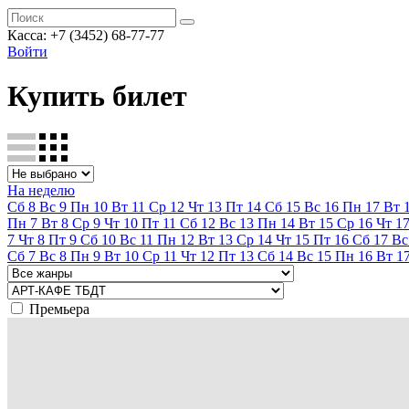
Касса:
+7 (3452)
68-77-77
Войти
Купить билет
На неделю
Сб
8
Вс
9
Пн
10
Вт
11
Ср
12
Чт
13
Пт
14
Сб
15
Вс
16
Пн
17
Вт
Пн
7
Вт
8
Ср
9
Чт
10
Пт
11
Сб
12
Вс
13
Пн
14
Вт
15
Ср
16
Чт
1
7
Чт
8
Пт
9
Сб
10
Вс
11
Пн
12
Вт
13
Ср
14
Чт
15
Пт
16
Сб
17
Вс
Сб
7
Вс
8
Пн
9
Вт
10
Ср
11
Чт
12
Пт
13
Сб
14
Вс
15
Пн
16
Вт
1
Премьера