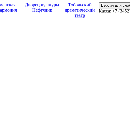
менская
Дворец культуры
Тобольский
Версия для сл
армония
Нефтяник
драматический
Касса:
+7 (3452
театр