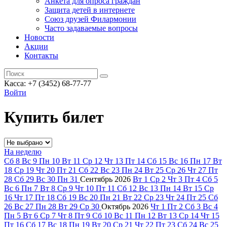
Анкета для опроса граждан
Защита детей в интернете
Союз друзей Филармонии
Часто задаваемые вопросы
Новости
Акции
Контакты
Касса:
+7 (3452)
68-77-77
Войти
Купить билет
На неделю
Сб
8
Вс
9
Пн
10
Вт
11
Ср
12
Чт
13
Пт
14
Сб
15
Вс
16
Пн
17
Вт
18
Ср
19
Чт
20
Пт
21
Сб
22
Вс
23
Пн
24
Вт
25
Ср
26
Чт
27
Пт
28
Сб
29
Вс
30
Пн
31
Сентябрь
2026
Вт
1
Ср
2
Чт
3
Пт
4
Сб
5
Вс
6
Пн
7
Вт
8
Ср
9
Чт
10
Пт
11
Сб
12
Вс
13
Пн
14
Вт
15
Ср
16
Чт
17
Пт
18
Сб
19
Вс
20
Пн
21
Вт
22
Ср
23
Чт
24
Пт
25
Сб
26
Вс
27
Пн
28
Вт
29
Ср
30
Октябрь
2026
Чт
1
Пт
2
Сб
3
Вс
4
Пн
5
Вт
6
Ср
7
Чт
8
Пт
9
Сб
10
Вс
11
Пн
12
Вт
13
Ср
14
Чт
15
Пт
16
Сб
17
Вс
18
Пн
19
Вт
20
Ср
21
Чт
22
Пт
23
Сб
24
Вс
25