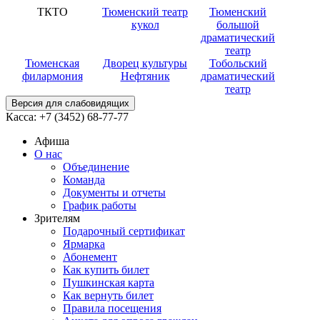
ТКТО
Тюменский театр
Тюменский
кукол
большой
драматический
театр
Тюменская
Дворец культуры
Тобольский
филармония
Нефтяник
драматический
театр
Версия для слабовидящих
Касса:
+7 (3452)
68-77-77
Афиша
О нас
Объединение
Команда
Документы и отчеты
График работы
Зрителям
Подарочный сертификат
Ярмарка
Абонемент
Как купить билет
Пушкинская карта
Как вернуть билет
Правила посещения