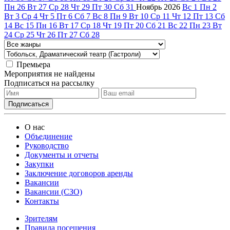
Пн
26
Вт
27
Ср
28
Чт
29
Пт
30
Сб
31
Ноябрь
2026
Вс
1
Пн
2
Вт
3
Ср
4
Чт
5
Пт
6
Сб
7
Вс
8
Пн
9
Вт
10
Ср
11
Чт
12
Пт
13
Сб
14
Вс
15
Пн
16
Вт
17
Ср
18
Чт
19
Пт
20
Сб
21
Вс
22
Пн
23
Вт
24
Ср
25
Чт
26
Пт
27
Сб
28
Премьера
Мероприятия не найдены
Подписаться на рассылку
О нас
Объединение
Руководство
Документы и отчеты
Закупки
Заключение договоров аренды
Вакансии
Вакансии (СЗО)
Контакты
Зрителям
Правила посещения