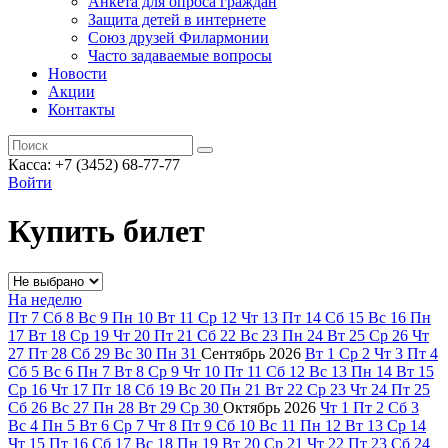
Анкета для опроса граждан
Защита детей в интернете
Союз друзей Филармонии
Часто задаваемые вопросы
Новости
Акции
Контакты
Касса:
+7 (3452)
68-77-77
Войти
Купить билет
На неделю
Пт
7
Сб
8
Вс
9
Пн
10
Вт
11
Ср
12
Чт
13
Пт
14
Сб
15
Вс
16
Пн
17
Вт
18
Ср
19
Чт
20
Пт
21
Сб
22
Вс
23
Пн
24
Вт
25
Ср
26
Чт
27
Пт
28
Сб
29
Вс
30
Пн
31
Сентябрь
2026
Вт
1
Ср
2
Чт
3
Пт
4
Сб
5
Вс
6
Пн
7
Вт
8
Ср
9
Чт
10
Пт
11
Сб
12
Вс
13
Пн
14
Вт
15
Ср
16
Чт
17
Пт
18
Сб
19
Вс
20
Пн
21
Вт
22
Ср
23
Чт
24
Пт
25
Сб
26
Вс
27
Пн
28
Вт
29
Ср
30
Октябрь
2026
Чт
1
Пт
2
Сб
3
Вс
4
Пн
5
Вт
6
Ср
7
Чт
8
Пт
9
Сб
10
Вс
11
Пн
12
Вт
13
Ср
14
Чт
15
Пт
16
Сб
17
Вс
18
Пн
19
Вт
20
Ср
21
Чт
22
Пт
23
Сб
24