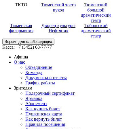
ТКТО
Тюменский театр
Тюменский
кукол
большой
драматический
театр
Тюменская
Дворец культуры
Тобольский
филармония
Нефтяник
драматический
театр
Версия для слабовидящих
Касса:
+7 (3452)
68-77-77
Афиша
О нас
Объединение
Команда
Документы и отчеты
График работы
Зрителям
Подарочный сертификат
Ярмарка
Абонемент
Как купить билет
Пушкинская карта
Как вернуть билет
Правила посещения