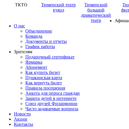
ТКТО
Тюменский театр
Тюменский
Тю
кукол
большой
фил
драматический
театр
Афиша
О нас
Объединение
Команда
Документы и отчеты
График работы
Зрителям
Подарочный сертификат
Ярмарка
Абонемент
Как купить билет
Пушкинская карта
Как вернуть билет
Правила посещения
Анкета для опроса граждан
Защита детей в интернете
Союз друзей Филармонии
Часто задаваемые вопросы
Новости
Акции
Контакты