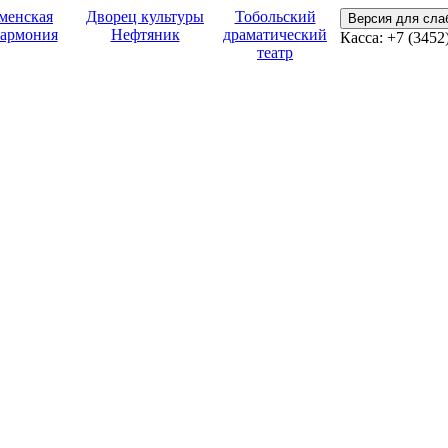
менская
Дворец культуры
Тобольский
Версия для сл
армония
Нефтяник
драматический
Касса:
+7 (3452
театр