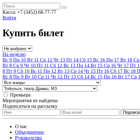
Касса:
+7 (3452)
68-77-77
Войти
Купить билет
На неделю
Вс
9
Пн
10
Вт
11
Ср
12
Чт
13
Пт
14
Сб
15
Вс
16
Пн
17
Вт
18
Ср
Вт
8
Ср
9
Чт
10
Пт
11
Сб
12
Вс
13
Пн
14
Вт
15
Ср
16
Чт
17
Пт
1
8
Пт
9
Сб
10
Вс
11
Пн
12
Вт
13
Ср
14
Чт
15
Пт
16
Сб
17
Вс
18
Вс
8
Пн
9
Вт
10
Ср
11
Чт
12
Пт
13
Сб
14
Вс
15
Пн
16
Вт
17
Ср
Премьера
Мероприятия не найдены
Подписаться на рассылку
О нас
Объединение
Руководство