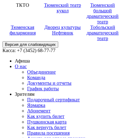
ТКТО
Тюменский театр
Тюменский
кукол
большой
драматический
театр
Тюменская
Дворец культуры
Тобольский
филармония
Нефтяник
драматический
театр
Версия для слабовидящих
Касса:
+7 (3452)
68-77-77
Афиша
О нас
Объединение
Команда
Документы и отчеты
График работы
Зрителям
Подарочный сертификат
Ярмарка
Абонемент
Как купить билет
Пушкинская карта
Как вернуть билет
Правила посещения