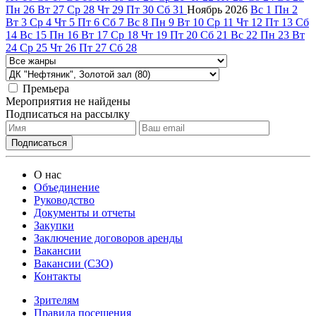
Пн
26
Вт
27
Ср
28
Чт
29
Пт
30
Сб
31
Ноябрь
2026
Вс
1
Пн
2
Вт
3
Ср
4
Чт
5
Пт
6
Сб
7
Вс
8
Пн
9
Вт
10
Ср
11
Чт
12
Пт
13
Сб
14
Вс
15
Пн
16
Вт
17
Ср
18
Чт
19
Пт
20
Сб
21
Вс
22
Пн
23
Вт
24
Ср
25
Чт
26
Пт
27
Сб
28
Премьера
Мероприятия не найдены
Подписаться на рассылку
О нас
Объединение
Руководство
Документы и отчеты
Закупки
Заключение договоров аренды
Вакансии
Вакансии (СЗО)
Контакты
Зрителям
Правила посещения