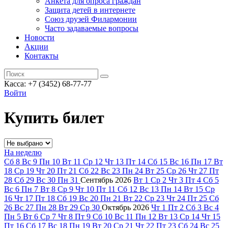
Анкета для опроса граждан
Защита детей в интернете
Союз друзей Филармонии
Часто задаваемые вопросы
Новости
Акции
Контакты
Касса:
+7 (3452)
68-77-77
Войти
Купить билет
На неделю
Сб
8
Вс
9
Пн
10
Вт
11
Ср
12
Чт
13
Пт
14
Сб
15
Вс
16
Пн
17
Вт
18
Ср
19
Чт
20
Пт
21
Сб
22
Вс
23
Пн
24
Вт
25
Ср
26
Чт
27
Пт
28
Сб
29
Вс
30
Пн
31
Сентябрь
2026
Вт
1
Ср
2
Чт
3
Пт
4
Сб
5
Вс
6
Пн
7
Вт
8
Ср
9
Чт
10
Пт
11
Сб
12
Вс
13
Пн
14
Вт
15
Ср
16
Чт
17
Пт
18
Сб
19
Вс
20
Пн
21
Вт
22
Ср
23
Чт
24
Пт
25
Сб
26
Вс
27
Пн
28
Вт
29
Ср
30
Октябрь
2026
Чт
1
Пт
2
Сб
3
Вс
4
Пн
5
Вт
6
Ср
7
Чт
8
Пт
9
Сб
10
Вс
11
Пн
12
Вт
13
Ср
14
Чт
15
Пт
16
Сб
17
Вс
18
Пн
19
Вт
20
Ср
21
Чт
22
Пт
23
Сб
24
Вс
25