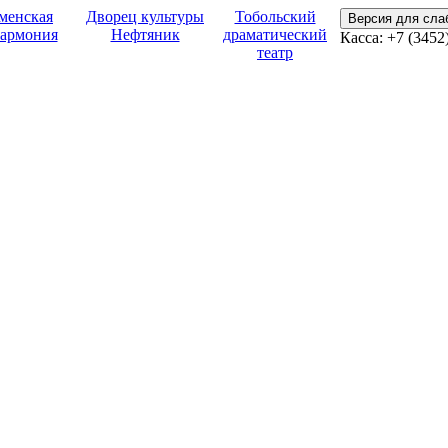
менская
Дворец культуры
Тобольский
Версия для сл
армония
Нефтяник
драматический
Касса:
+7 (3452
театр