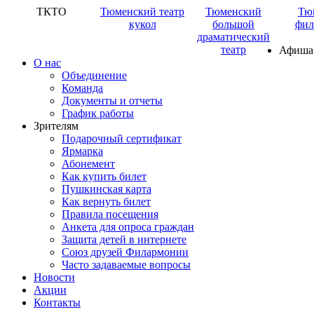
ТКТО
Тюменский театр
Тюменский
Тю
кукол
большой
фил
драматический
театр
Афиша
О нас
Объединение
Команда
Документы и отчеты
График работы
Зрителям
Подарочный сертификат
Ярмарка
Абонемент
Как купить билет
Пушкинская карта
Как вернуть билет
Правила посещения
Анкета для опроса граждан
Защита детей в интернете
Союз друзей Филармонии
Часто задаваемые вопросы
Новости
Акции
Контакты