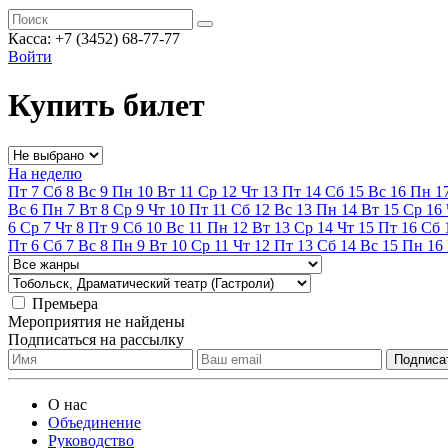
Касса:
+7 (3452)
68-77-77
Войти
Купить билет
На неделю
Пт
7
Сб
8
Вс
9
Пн
10
Вт
11
Ср
12
Чт
13
Пт
14
Сб
15
Вс
16
Пн
1
Вс
6
Пн
7
Вт
8
Ср
9
Чт
10
Пт
11
Сб
12
Вс
13
Пн
14
Вт
15
Ср
16
6
Ср
7
Чт
8
Пт
9
Сб
10
Вс
11
Пн
12
Вт
13
Ср
14
Чт
15
Пт
16
Сб
Пт
6
Сб
7
Вс
8
Пн
9
Вт
10
Ср
11
Чт
12
Пт
13
Сб
14
Вс
15
Пн
16
Премьера
Мероприятия не найдены
Подписаться на рассылку
О нас
Объединение
Руководство