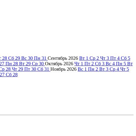
т
28
Сб
29
Вс
30
Пн
31
Сентябрь
2026
Вт
1
Ср
2
Чт
3
Пт
4
Сб
5
27
Пн
28
Вт
29
Ср
30
Октябрь
2026
Чт
1
Пт
2
Сб
3
Вс
4
Пн
5
Вт
Ср
28
Чт
29
Пт
30
Сб
31
Ноябрь
2026
Вс
1
Пн
2
Вт
3
Ср
4
Чт
5
27
Сб
28