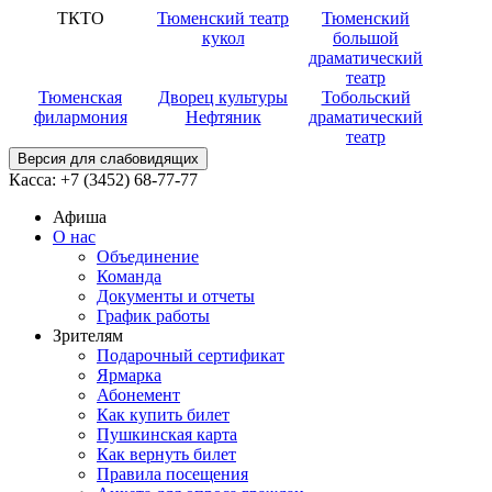
ТКТО
Тюменский театр
Тюменский
кукол
большой
драматический
театр
Тюменская
Дворец культуры
Тобольский
филармония
Нефтяник
драматический
театр
Версия для слабовидящих
Касса:
+7 (3452)
68-77-77
Афиша
О нас
Объединение
Команда
Документы и отчеты
График работы
Зрителям
Подарочный сертификат
Ярмарка
Абонемент
Как купить билет
Пушкинская карта
Как вернуть билет
Правила посещения