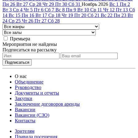
Пн
26
Вт
27
Ср
28
Чт
29
Пт
30
Сб
31
Ноябрь
2026
Вс
1
Пн
2
Вт
3
Ср
4
Чт
5
Пт
6
Сб
7
Вс
8
Пн
9
Вт
10
Ср
11
Чт
12
Пт
13
Сб
14
Вс
15
Пн
16
Вт
17
Ср
18
Чт
19
Пт
20
Сб
21
Вс
22
Пн
23
Вт
24
Ср
25
Чт
26
Пт
27
Сб
28
Премьера
Мероприятия не найдены
Подписаться на рассылку
О нас
Объединение
Руководство
Документы и отчеты
Закупки
Заключение договоров аренды
Вакансии
Вакансии (СЗО)
Контакты
Зрителям
Правила посещения