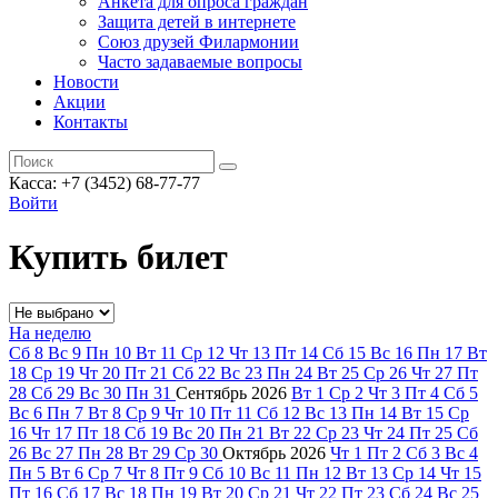
Анкета для опроса граждан
Защита детей в интернете
Союз друзей Филармонии
Часто задаваемые вопросы
Новости
Акции
Контакты
Касса:
+7 (3452)
68-77-77
Войти
Купить билет
На неделю
Сб
8
Вс
9
Пн
10
Вт
11
Ср
12
Чт
13
Пт
14
Сб
15
Вс
16
Пн
17
Вт
18
Ср
19
Чт
20
Пт
21
Сб
22
Вс
23
Пн
24
Вт
25
Ср
26
Чт
27
Пт
28
Сб
29
Вс
30
Пн
31
Сентябрь
2026
Вт
1
Ср
2
Чт
3
Пт
4
Сб
5
Вс
6
Пн
7
Вт
8
Ср
9
Чт
10
Пт
11
Сб
12
Вс
13
Пн
14
Вт
15
Ср
16
Чт
17
Пт
18
Сб
19
Вс
20
Пн
21
Вт
22
Ср
23
Чт
24
Пт
25
Сб
26
Вс
27
Пн
28
Вт
29
Ср
30
Октябрь
2026
Чт
1
Пт
2
Сб
3
Вс
4
Пн
5
Вт
6
Ср
7
Чт
8
Пт
9
Сб
10
Вс
11
Пн
12
Вт
13
Ср
14
Чт
15
Пт
16
Сб
17
Вс
18
Пн
19
Вт
20
Ср
21
Чт
22
Пт
23
Сб
24
Вс
25