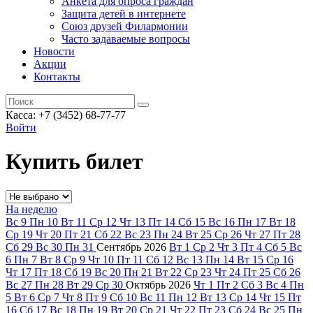
Анкета для опроса граждан
Защита детей в интернете
Союз друзей Филармонии
Часто задаваемые вопросы
Новости
Акции
Контакты
Касса:
+7 (3452)
68-77-77
Войти
Купить билет
На неделю
Вс
9
Пн
10
Вт
11
Ср
12
Чт
13
Пт
14
Сб
15
Вс
16
Пн
17
Вт
18
Ср
19
Чт
20
Пт
21
Сб
22
Вс
23
Пн
24
Вт
25
Ср
26
Чт
27
Пт
28
Сб
29
Вс
30
Пн
31
Сентябрь
2026
Вт
1
Ср
2
Чт
3
Пт
4
Сб
5
Вс
6
Пн
7
Вт
8
Ср
9
Чт
10
Пт
11
Сб
12
Вс
13
Пн
14
Вт
15
Ср
16
Чт
17
Пт
18
Сб
19
Вс
20
Пн
21
Вт
22
Ср
23
Чт
24
Пт
25
Сб
26
Вс
27
Пн
28
Вт
29
Ср
30
Октябрь
2026
Чт
1
Пт
2
Сб
3
Вс
4
Пн
5
Вт
6
Ср
7
Чт
8
Пт
9
Сб
10
Вс
11
Пн
12
Вт
13
Ср
14
Чт
15
Пт
16
Сб
17
Вс
18
Пн
19
Вт
20
Ср
21
Чт
22
Пт
23
Сб
24
Вс
25
Пн