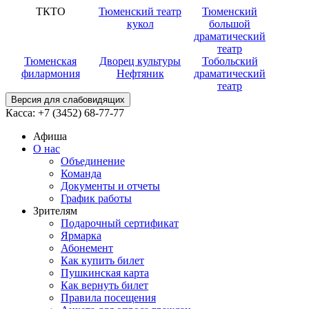
ТКТО
Тюменский театр
Тюменский
кукол
большой
драматический
театр
Тюменская
Дворец культуры
Тобольский
филармония
Нефтяник
драматический
театр
Версия для слабовидящих
Касса:
+7 (3452)
68-77-77
Афиша
О нас
Объединение
Команда
Документы и отчеты
График работы
Зрителям
Подарочный сертификат
Ярмарка
Абонемент
Как купить билет
Пушкинская карта
Как вернуть билет
Правила посещения