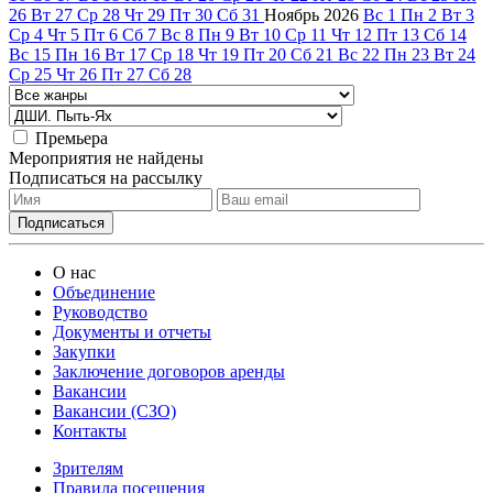
26
Вт
27
Ср
28
Чт
29
Пт
30
Сб
31
Ноябрь
2026
Вс
1
Пн
2
Вт
3
Ср
4
Чт
5
Пт
6
Сб
7
Вс
8
Пн
9
Вт
10
Ср
11
Чт
12
Пт
13
Сб
14
Вс
15
Пн
16
Вт
17
Ср
18
Чт
19
Пт
20
Сб
21
Вс
22
Пн
23
Вт
24
Ср
25
Чт
26
Пт
27
Сб
28
Премьера
Мероприятия не найдены
Подписаться на рассылку
О нас
Объединение
Руководство
Документы и отчеты
Закупки
Заключение договоров аренды
Вакансии
Вакансии (СЗО)
Контакты
Зрителям
Правила посещения