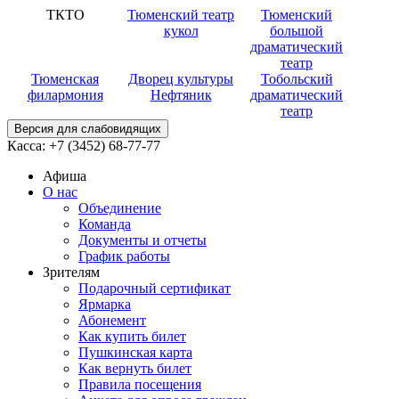
ТКТО
Тюменский театр
Тюменский
кукол
большой
драматический
театр
Тюменская
Дворец культуры
Тобольский
филармония
Нефтяник
драматический
театр
Версия для слабовидящих
Касса:
+7 (3452)
68-77-77
Афиша
О нас
Объединение
Команда
Документы и отчеты
График работы
Зрителям
Подарочный сертификат
Ярмарка
Абонемент
Как купить билет
Пушкинская карта
Как вернуть билет
Правила посещения