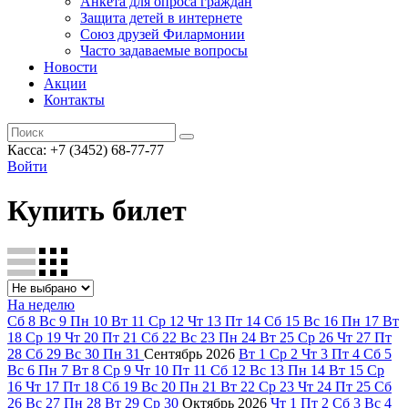
Анкета для опроса граждан
Защита детей в интернете
Союз друзей Филармонии
Часто задаваемые вопросы
Новости
Акции
Контакты
Касса:
+7 (3452)
68-77-77
Войти
Купить билет
На неделю
Сб
8
Вс
9
Пн
10
Вт
11
Ср
12
Чт
13
Пт
14
Сб
15
Вс
16
Пн
17
Вт
18
Ср
19
Чт
20
Пт
21
Сб
22
Вс
23
Пн
24
Вт
25
Ср
26
Чт
27
Пт
28
Сб
29
Вс
30
Пн
31
Сентябрь
2026
Вт
1
Ср
2
Чт
3
Пт
4
Сб
5
Вс
6
Пн
7
Вт
8
Ср
9
Чт
10
Пт
11
Сб
12
Вс
13
Пн
14
Вт
15
Ср
16
Чт
17
Пт
18
Сб
19
Вс
20
Пн
21
Вт
22
Ср
23
Чт
24
Пт
25
Сб
26
Вс
27
Пн
28
Вт
29
Ср
30
Октябрь
2026
Чт
1
Пт
2
Сб
3
Вс
4