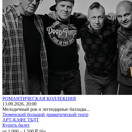
РОМАНТИЧЕСКАЯ КОЛЛЕКЦИЯ
13
.09.2026
, 20:00
Мелодичный рок и легендарные баллады...
Тюменский большой драматический театр
АРТ-КАФЕ ТБДТ
Купить билет
от 1 000 – 1 500 ₽
16+