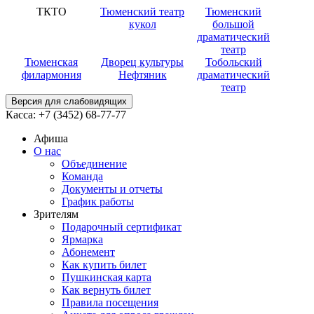
ТКТО
Тюменский театр
Тюменский
кукол
большой
драматический
театр
Тюменская
Дворец культуры
Тобольский
филармония
Нефтяник
драматический
театр
Версия для слабовидящих
Касса:
+7 (3452)
68-77-77
Афиша
О нас
Объединение
Команда
Документы и отчеты
График работы
Зрителям
Подарочный сертификат
Ярмарка
Абонемент
Как купить билет
Пушкинская карта
Как вернуть билет
Правила посещения