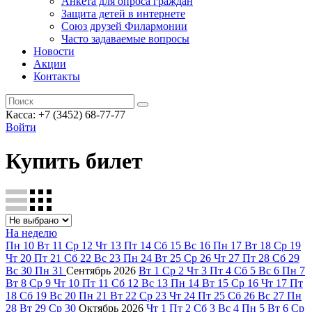
Анкета для опроса граждан
Защита детей в интернете
Союз друзей Филармонии
Часто задаваемые вопросы
Новости
Акции
Контакты
Касса:
+7 (3452)
68-77-77
Войти
Купить билет
На неделю
Пн
10
Вт
11
Ср
12
Чт
13
Пт
14
Сб
15
Вс
16
Пн
17
Вт
18
Ср
19
Чт
20
Пт
21
Сб
22
Вс
23
Пн
24
Вт
25
Ср
26
Чт
27
Пт
28
Сб
29
Вс
30
Пн
31
Сентябрь
2026
Вт
1
Ср
2
Чт
3
Пт
4
Сб
5
Вс
6
Пн
7
Вт
8
Ср
9
Чт
10
Пт
11
Сб
12
Вс
13
Пн
14
Вт
15
Ср
16
Чт
17
Пт
18
Сб
19
Вс
20
Пн
21
Вт
22
Ср
23
Чт
24
Пт
25
Сб
26
Вс
27
Пн
28
Вт
29
Ср
30
Октябрь
2026
Чт
1
Пт
2
Сб
3
Вс
4
Пн
5
Вт
6
Ср