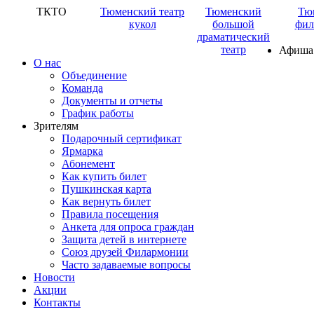
ТКТО
Тюменский театр
Тюменский
Тю
кукол
большой
фил
драматический
театр
Афиша
О нас
Объединение
Команда
Документы и отчеты
График работы
Зрителям
Подарочный сертификат
Ярмарка
Абонемент
Как купить билет
Пушкинская карта
Как вернуть билет
Правила посещения
Анкета для опроса граждан
Защита детей в интернете
Союз друзей Филармонии
Часто задаваемые вопросы
Новости
Акции
Контакты