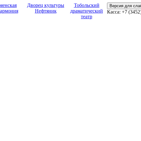
менская
Дворец культуры
Тобольский
Версия для сл
армония
Нефтяник
драматический
Касса:
+7 (3452
театр