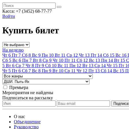
Касса:
+7 (3452)
68-77-77
Войти
Купить билет
На неделю
Чт
6
Пт
7
Сб
8
Вс
9
Пн
10
Вт
11
Ср
12
Чт
13
Пт
14
Сб
15
Вс
16
Сб
5
Вс
6
Пн
7
Вт
8
Ср
9
Чт
10
Пт
11
Сб
12
Вс
13
Пн
14
Вт
15
С
5
Вт
6
Ср
7
Чт
8
Пт
9
Сб
10
Вс
11
Пн
12
Вт
13
Ср
14
Чт
15
Пт
1
Чт
5
Пт
6
Сб
7
Вс
8
Пн
9
Вт
10
Ср
11
Чт
12
Пт
13
Сб
14
Вс
15
П
Премьера
Мероприятия не найдены
Подписаться на рассылку
О нас
Объединение
Руководство