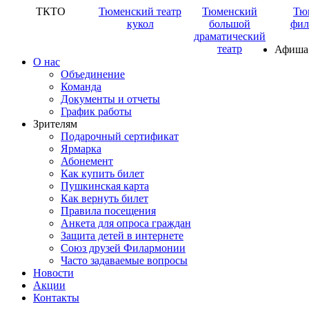
ТКТО
Тюменский театр
Тюменский
Тю
кукол
большой
фил
драматический
театр
Афиша
О нас
Объединение
Команда
Документы и отчеты
График работы
Зрителям
Подарочный сертификат
Ярмарка
Абонемент
Как купить билет
Пушкинская карта
Как вернуть билет
Правила посещения
Анкета для опроса граждан
Защита детей в интернете
Союз друзей Филармонии
Часто задаваемые вопросы
Новости
Акции
Контакты