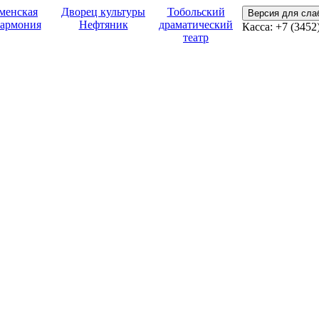
менская
Дворец культуры
Тобольский
Версия для сл
армония
Нефтяник
драматический
Касса:
+7 (3452
театр