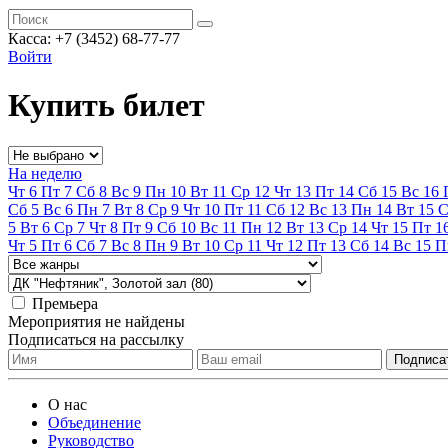
Касса:
+7 (3452)
68-77-77
Войти
Купить билет
На неделю
Чт
6
Пт
7
Сб
8
Вс
9
Пн
10
Вт
11
Ср
12
Чт
13
Пт
14
Сб
15
Вс
16
Сб
5
Вс
6
Пн
7
Вт
8
Ср
9
Чт
10
Пт
11
Сб
12
Вс
13
Пн
14
Вт
15
С
5
Вт
6
Ср
7
Чт
8
Пт
9
Сб
10
Вс
11
Пн
12
Вт
13
Ср
14
Чт
15
Пт
1
Чт
5
Пт
6
Сб
7
Вс
8
Пн
9
Вт
10
Ср
11
Чт
12
Пт
13
Сб
14
Вс
15
П
Премьера
Мероприятия не найдены
Подписаться на рассылку
О нас
Объединение
Руководство