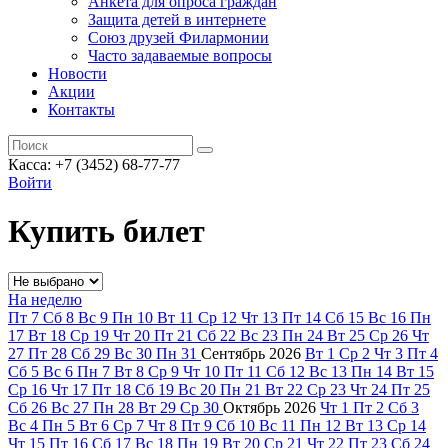
Анкета для опроса граждан
Защита детей в интернете
Союз друзей Филармонии
Часто задаваемые вопросы
Новости
Акции
Контакты
Касса:
+7 (3452)
68-77-77
Войти
Купить билет
На неделю
Пт
7
Сб
8
Вс
9
Пн
10
Вт
11
Ср
12
Чт
13
Пт
14
Сб
15
Вс
16
Пн
17
Вт
18
Ср
19
Чт
20
Пт
21
Сб
22
Вс
23
Пн
24
Вт
25
Ср
26
Чт
27
Пт
28
Сб
29
Вс
30
Пн
31
Сентябрь
2026
Вт
1
Ср
2
Чт
3
Пт
4
Сб
5
Вс
6
Пн
7
Вт
8
Ср
9
Чт
10
Пт
11
Сб
12
Вс
13
Пн
14
Вт
15
Ср
16
Чт
17
Пт
18
Сб
19
Вс
20
Пн
21
Вт
22
Ср
23
Чт
24
Пт
25
Сб
26
Вс
27
Пн
28
Вт
29
Ср
30
Октябрь
2026
Чт
1
Пт
2
Сб
3
Вс
4
Пн
5
Вт
6
Ср
7
Чт
8
Пт
9
Сб
10
Вс
11
Пн
12
Вт
13
Ср
14
Чт
15
Пт
16
Сб
17
Вс
18
Пн
19
Вт
20
Ср
21
Чт
22
Пт
23
Сб
24