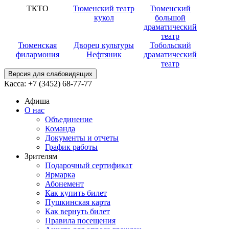
ТКТО
Тюменский театр
Тюменский
кукол
большой
драматический
театр
Тюменская
Дворец культуры
Тобольский
филармония
Нефтяник
драматический
театр
Версия для слабовидящих
Касса:
+7 (3452)
68-77-77
Афиша
О нас
Объединение
Команда
Документы и отчеты
График работы
Зрителям
Подарочный сертификат
Ярмарка
Абонемент
Как купить билет
Пушкинская карта
Как вернуть билет
Правила посещения