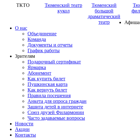
ТКТО
Тюменский театр
Тюменский
Тю
кукол
большой
фил
драматический
театр
Афиша
О нас
Объединение
Команда
Документы и отчеты
График работы
Зрителям
Подарочный сертификат
Ярмарка
Абонемент
Как купить билет
Пушкинская карта
Как вернуть билет
Правила посещения
Анкета для опроса граждан
Защита детей в интернете
Союз друзей Филармонии
Часто задаваемые вопросы
Новости
Акции
Контакты