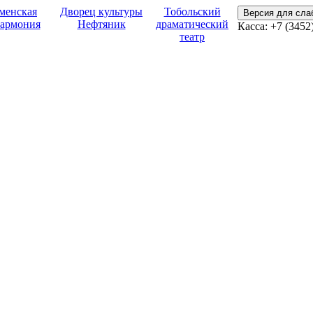
менская
Дворец культуры
Тобольский
Версия для сл
армония
Нефтяник
драматический
Касса:
+7 (3452
театр