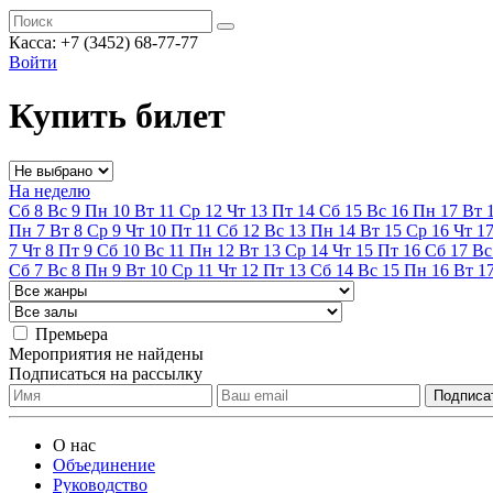
Касса:
+7 (3452)
68-77-77
Войти
Купить билет
На неделю
Сб
8
Вс
9
Пн
10
Вт
11
Ср
12
Чт
13
Пт
14
Сб
15
Вс
16
Пн
17
Вт
Пн
7
Вт
8
Ср
9
Чт
10
Пт
11
Сб
12
Вс
13
Пн
14
Вт
15
Ср
16
Чт
1
7
Чт
8
Пт
9
Сб
10
Вс
11
Пн
12
Вт
13
Ср
14
Чт
15
Пт
16
Сб
17
Вс
Сб
7
Вс
8
Пн
9
Вт
10
Ср
11
Чт
12
Пт
13
Сб
14
Вс
15
Пн
16
Вт
1
Премьера
Мероприятия не найдены
Подписаться на рассылку
О нас
Объединение
Руководство