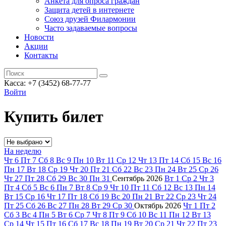
Анкета для опроса граждан
Защита детей в интернете
Союз друзей Филармонии
Часто задаваемые вопросы
Новости
Акции
Контакты
Касса:
+7 (3452)
68-77-77
Войти
Купить билет
На неделю
Чт
6
Пт
7
Сб
8
Вс
9
Пн
10
Вт
11
Ср
12
Чт
13
Пт
14
Сб
15
Вс
16
Пн
17
Вт
18
Ср
19
Чт
20
Пт
21
Сб
22
Вс
23
Пн
24
Вт
25
Ср
26
Чт
27
Пт
28
Сб
29
Вс
30
Пн
31
Сентябрь
2026
Вт
1
Ср
2
Чт
3
Пт
4
Сб
5
Вс
6
Пн
7
Вт
8
Ср
9
Чт
10
Пт
11
Сб
12
Вс
13
Пн
14
Вт
15
Ср
16
Чт
17
Пт
18
Сб
19
Вс
20
Пн
21
Вт
22
Ср
23
Чт
24
Пт
25
Сб
26
Вс
27
Пн
28
Вт
29
Ср
30
Октябрь
2026
Чт
1
Пт
2
Сб
3
Вс
4
Пн
5
Вт
6
Ср
7
Чт
8
Пт
9
Сб
10
Вс
11
Пн
12
Вт
13
Ср
14
Чт
15
Пт
16
Сб
17
Вс
18
Пн
19
Вт
20
Ср
21
Чт
22
Пт
23