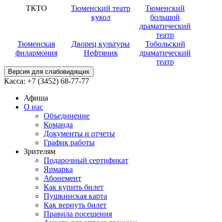
ТКТО
Тюменский театр
Тюменский
кукол
большой
драматический
театр
Тюменская
Дворец культуры
Тобольский
филармония
Нефтяник
драматический
театр
Версия для слабовидящих
Касса:
+7 (3452)
68-77-77
Афиша
О нас
Объединение
Команда
Документы и отчеты
График работы
Зрителям
Подарочный сертификат
Ярмарка
Абонемент
Как купить билет
Пушкинская карта
Как вернуть билет
Правила посещения