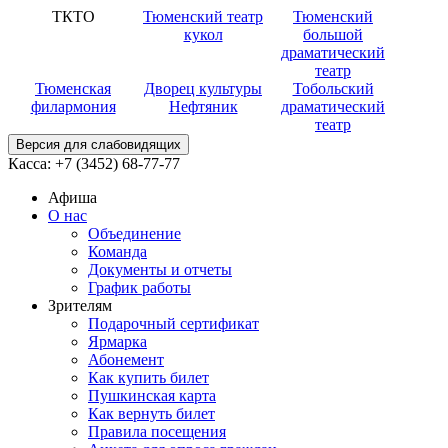
ТКТО
Тюменский театр
Тюменский
кукол
большой
драматический
театр
Тюменская
Дворец культуры
Тобольский
филармония
Нефтяник
драматический
театр
Версия для слабовидящих
Касса:
+7 (3452)
68-77-77
Афиша
О нас
Объединение
Команда
Документы и отчеты
График работы
Зрителям
Подарочный сертификат
Ярмарка
Абонемент
Как купить билет
Пушкинская карта
Как вернуть билет
Правила посещения