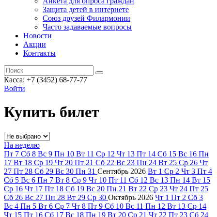
Анкета для опроса граждан
Защита детей в интернете
Союз друзей Филармонии
Часто задаваемые вопросы
Новости
Акции
Контакты
Касса:
+7 (3452)
68-77-77
Войти
Купить билет
На неделю
Пт
7
Сб
8
Вс
9
Пн
10
Вт
11
Ср
12
Чт
13
Пт
14
Сб
15
Вс
16
Пн
17
Вт
18
Ср
19
Чт
20
Пт
21
Сб
22
Вс
23
Пн
24
Вт
25
Ср
26
Чт
27
Пт
28
Сб
29
Вс
30
Пн
31
Сентябрь
2026
Вт
1
Ср
2
Чт
3
Пт
4
Сб
5
Вс
6
Пн
7
Вт
8
Ср
9
Чт
10
Пт
11
Сб
12
Вс
13
Пн
14
Вт
15
Ср
16
Чт
17
Пт
18
Сб
19
Вс
20
Пн
21
Вт
22
Ср
23
Чт
24
Пт
25
Сб
26
Вс
27
Пн
28
Вт
29
Ср
30
Октябрь
2026
Чт
1
Пт
2
Сб
3
Вс
4
Пн
5
Вт
6
Ср
7
Чт
8
Пт
9
Сб
10
Вс
11
Пн
12
Вт
13
Ср
14
Чт
15
Пт
16
Сб
17
Вс
18
Пн
19
Вт
20
Ср
21
Чт
22
Пт
23
Сб
24