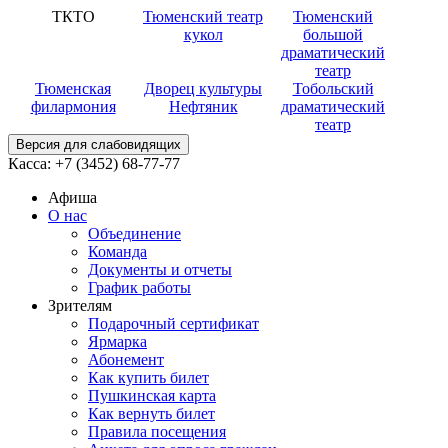
ТКТО
Тюменский театр
Тюменский
кукол
большой
драматический
театр
Тюменская
Дворец культуры
Тобольский
филармония
Нефтяник
драматический
театр
Версия для слабовидящих
Касса:
+7 (3452)
68-77-77
Афиша
О нас
Объединение
Команда
Документы и отчеты
График работы
Зрителям
Подарочный сертификат
Ярмарка
Абонемент
Как купить билет
Пушкинская карта
Как вернуть билет
Правила посещения