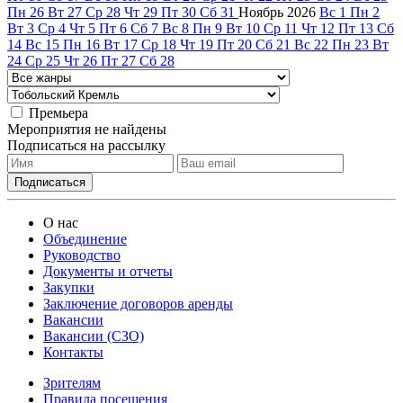
Пн
26
Вт
27
Ср
28
Чт
29
Пт
30
Сб
31
Ноябрь
2026
Вс
1
Пн
2
Вт
3
Ср
4
Чт
5
Пт
6
Сб
7
Вс
8
Пн
9
Вт
10
Ср
11
Чт
12
Пт
13
Сб
14
Вс
15
Пн
16
Вт
17
Ср
18
Чт
19
Пт
20
Сб
21
Вс
22
Пн
23
Вт
24
Ср
25
Чт
26
Пт
27
Сб
28
Премьера
Мероприятия не найдены
Подписаться на рассылку
О нас
Объединение
Руководство
Документы и отчеты
Закупки
Заключение договоров аренды
Вакансии
Вакансии (СЗО)
Контакты
Зрителям
Правила посещения