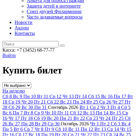
Анкета для опроса граждан
Защита детей в интернете
Союз друзей Филармонии
Часто задаваемые вопросы
Новости
Акции
Контакты
Касса:
+7 (3452)
68-77-77
Войти
Купить билет
На неделю
Сб
8
Вс
9
Пн
10
Вт
11
Ср
12
Чт
13
Пт
14
Сб
15
Вс
16
Пн
17
Вт
18
Ср
19
Чт
20
Пт
21
Сб
22
Вс
23
Пн
24
Вт
25
Ср
26
Чт
27
Пт
28
Сб
29
Вс
30
Пн
31
Сентябрь
2026
Вт
1
Ср
2
Чт
3
Пт
4
Сб
5
Вс
6
Пн
7
Вт
8
Ср
9
Чт
10
Пт
11
Сб
12
Вс
13
Пн
14
Вт
15
Ср
16
Чт
17
Пт
18
Сб
19
Вс
20
Пн
21
Вт
22
Ср
23
Чт
24
Пт
25
Сб
26
Вс
27
Пн
28
Вт
29
Ср
30
Октябрь
2026
Чт
1
Пт
2
Сб
3
Вс
4
Пн
5
Вт
6
Ср
7
Чт
8
Пт
9
Сб
10
Вс
11
Пн
12
Вт
13
Ср
14
Чт
15
Пт
16
Сб
17
Вс
18
Пн
19
Вт
20
Ср
21
Чт
22
Пт
23
Сб
24
Вс
25