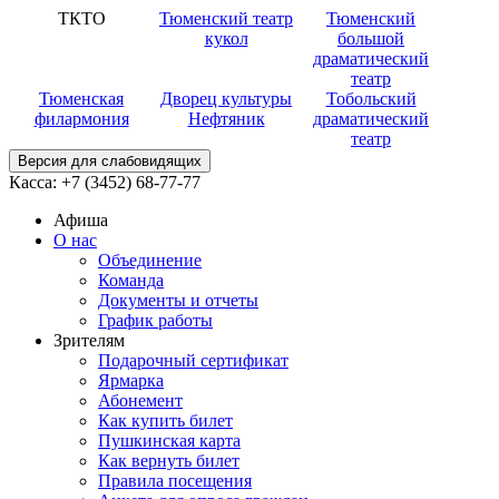
ТКТО
Тюменский театр
Тюменский
кукол
большой
драматический
театр
Тюменская
Дворец культуры
Тобольский
филармония
Нефтяник
драматический
театр
Версия для слабовидящих
Касса:
+7 (3452)
68-77-77
Афиша
О нас
Объединение
Команда
Документы и отчеты
График работы
Зрителям
Подарочный сертификат
Ярмарка
Абонемент
Как купить билет
Пушкинская карта
Как вернуть билет
Правила посещения