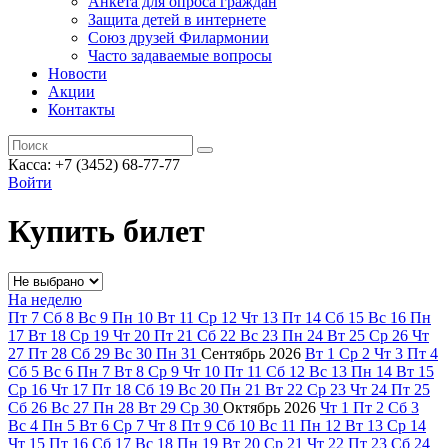
Анкета для опроса граждан
Защита детей в интернете
Союз друзей Филармонии
Часто задаваемые вопросы
Новости
Акции
Контакты
Касса:
+7 (3452)
68-77-77
Войти
Купить билет
На неделю
Пт
7
Сб
8
Вс
9
Пн
10
Вт
11
Ср
12
Чт
13
Пт
14
Сб
15
Вс
16
Пн
17
Вт
18
Ср
19
Чт
20
Пт
21
Сб
22
Вс
23
Пн
24
Вт
25
Ср
26
Чт
27
Пт
28
Сб
29
Вс
30
Пн
31
Сентябрь
2026
Вт
1
Ср
2
Чт
3
Пт
4
Сб
5
Вс
6
Пн
7
Вт
8
Ср
9
Чт
10
Пт
11
Сб
12
Вс
13
Пн
14
Вт
15
Ср
16
Чт
17
Пт
18
Сб
19
Вс
20
Пн
21
Вт
22
Ср
23
Чт
24
Пт
25
Сб
26
Вс
27
Пн
28
Вт
29
Ср
30
Октябрь
2026
Чт
1
Пт
2
Сб
3
Вс
4
Пн
5
Вт
6
Ср
7
Чт
8
Пт
9
Сб
10
Вс
11
Пн
12
Вт
13
Ср
14
Чт
15
Пт
16
Сб
17
Вс
18
Пн
19
Вт
20
Ср
21
Чт
22
Пт
23
Сб
24