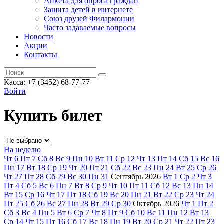
Анкета для опроса граждан
Защита детей в интернете
Союз друзей Филармонии
Часто задаваемые вопросы
Новости
Акции
Контакты
Касса:
+7 (3452)
68-77-77
Войти
Купить билет
На неделю
Чт
6
Пт
7
Сб
8
Вс
9
Пн
10
Вт
11
Ср
12
Чт
13
Пт
14
Сб
15
Вс
16
Пн
17
Вт
18
Ср
19
Чт
20
Пт
21
Сб
22
Вс
23
Пн
24
Вт
25
Ср
26
Чт
27
Пт
28
Сб
29
Вс
30
Пн
31
Сентябрь
2026
Вт
1
Ср
2
Чт
3
Пт
4
Сб
5
Вс
6
Пн
7
Вт
8
Ср
9
Чт
10
Пт
11
Сб
12
Вс
13
Пн
14
Вт
15
Ср
16
Чт
17
Пт
18
Сб
19
Вс
20
Пн
21
Вт
22
Ср
23
Чт
24
Пт
25
Сб
26
Вс
27
Пн
28
Вт
29
Ср
30
Октябрь
2026
Чт
1
Пт
2
Сб
3
Вс
4
Пн
5
Вт
6
Ср
7
Чт
8
Пт
9
Сб
10
Вс
11
Пн
12
Вт
13
Ср
14
Чт
15
Пт
16
Сб
17
Вс
18
Пн
19
Вт
20
Ср
21
Чт
22
Пт
23