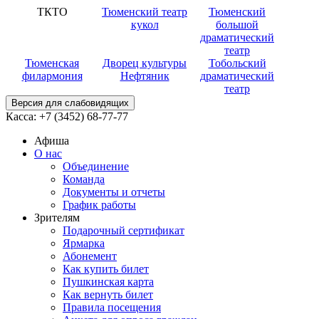
ТКТО
Тюменский театр
Тюменский
кукол
большой
драматический
театр
Тюменская
Дворец культуры
Тобольский
филармония
Нефтяник
драматический
театр
Версия для слабовидящих
Касса:
+7 (3452)
68-77-77
Афиша
О нас
Объединение
Команда
Документы и отчеты
График работы
Зрителям
Подарочный сертификат
Ярмарка
Абонемент
Как купить билет
Пушкинская карта
Как вернуть билет
Правила посещения