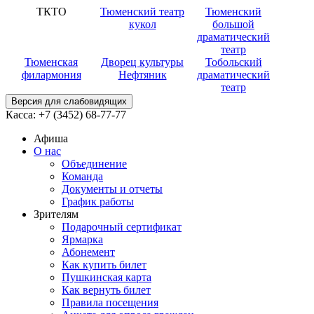
ТКТО
Тюменский театр
Тюменский
кукол
большой
драматический
театр
Тюменская
Дворец культуры
Тобольский
филармония
Нефтяник
драматический
театр
Версия для слабовидящих
Касса:
+7 (3452)
68-77-77
Афиша
О нас
Объединение
Команда
Документы и отчеты
График работы
Зрителям
Подарочный сертификат
Ярмарка
Абонемент
Как купить билет
Пушкинская карта
Как вернуть билет
Правила посещения