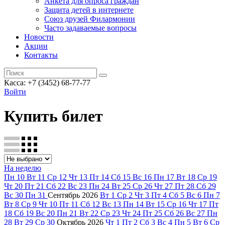
Анкета для опроса граждан
Защита детей в интернете
Союз друзей Филармонии
Часто задаваемые вопросы
Новости
Акции
Контакты
Касса:
+7 (3452)
68-77-77
Войти
Купить билет
На неделю
Пн
10
Вт
11
Ср
12
Чт
13
Пт
14
Сб
15
Вс
16
Пн
17
Вт
18
Ср
19
Чт
20
Пт
21
Сб
22
Вс
23
Пн
24
Вт
25
Ср
26
Чт
27
Пт
28
Сб
29
Вс
30
Пн
31
Сентябрь
2026
Вт
1
Ср
2
Чт
3
Пт
4
Сб
5
Вс
6
Пн
7
Вт
8
Ср
9
Чт
10
Пт
11
Сб
12
Вс
13
Пн
14
Вт
15
Ср
16
Чт
17
Пт
18
Сб
19
Вс
20
Пн
21
Вт
22
Ср
23
Чт
24
Пт
25
Сб
26
Вс
27
Пн
28
Вт
29
Ср
30
Октябрь
2026
Чт
1
Пт
2
Сб
3
Вс
4
Пн
5
Вт
6
Ср