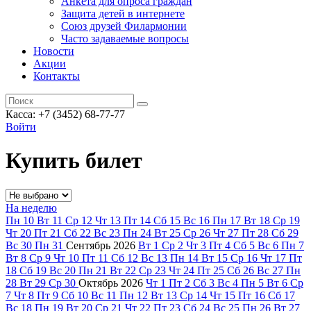
Анкета для опроса граждан
Защита детей в интернете
Союз друзей Филармонии
Часто задаваемые вопросы
Новости
Акции
Контакты
Касса:
+7 (3452)
68-77-77
Войти
Купить билет
На неделю
Пн
10
Вт
11
Ср
12
Чт
13
Пт
14
Сб
15
Вс
16
Пн
17
Вт
18
Ср
19
Чт
20
Пт
21
Сб
22
Вс
23
Пн
24
Вт
25
Ср
26
Чт
27
Пт
28
Сб
29
Вс
30
Пн
31
Сентябрь
2026
Вт
1
Ср
2
Чт
3
Пт
4
Сб
5
Вс
6
Пн
7
Вт
8
Ср
9
Чт
10
Пт
11
Сб
12
Вс
13
Пн
14
Вт
15
Ср
16
Чт
17
Пт
18
Сб
19
Вс
20
Пн
21
Вт
22
Ср
23
Чт
24
Пт
25
Сб
26
Вс
27
Пн
28
Вт
29
Ср
30
Октябрь
2026
Чт
1
Пт
2
Сб
3
Вс
4
Пн
5
Вт
6
Ср
7
Чт
8
Пт
9
Сб
10
Вс
11
Пн
12
Вт
13
Ср
14
Чт
15
Пт
16
Сб
17
Вс
18
Пн
19
Вт
20
Ср
21
Чт
22
Пт
23
Сб
24
Вс
25
Пн
26
Вт
27