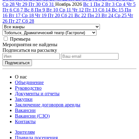
Ср
28
Чт
29
Пт
30
Сб
31
Ноябрь
2026
Вс
1
Пн
2
Вт
3
Ср
4
Чт
5
Пт
6
Сб
7
Вс
8
Пн
9
Вт
10
Ср
11
Чт
12
Пт
13
Сб
14
Вс
15
Пн
16
Вт
17
Ср
18
Чт
19
Пт
20
Сб
21
Вс
22
Пн
23
Вт
24
Ср
25
Чт
26
Пт
27
Сб
28
Премьера
Мероприятия не найдены
Подписаться на рассылку
О нас
Объединение
Руководство
Документы и отчеты
Закупки
Заключение договоров аренды
Вакансии
Вакансии (СЗО)
Контакты
Зрителям
Правила посещения