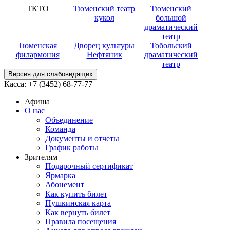
ТКТО
Тюменский театр
Тюменский
кукол
большой
драматический
театр
Тюменская
Дворец культуры
Тобольский
филармония
Нефтяник
драматический
театр
Версия для слабовидящих
Касса:
+7 (3452)
68-77-77
Афиша
О нас
Объединение
Команда
Документы и отчеты
График работы
Зрителям
Подарочный сертификат
Ярмарка
Абонемент
Как купить билет
Пушкинская карта
Как вернуть билет
Правила посещения