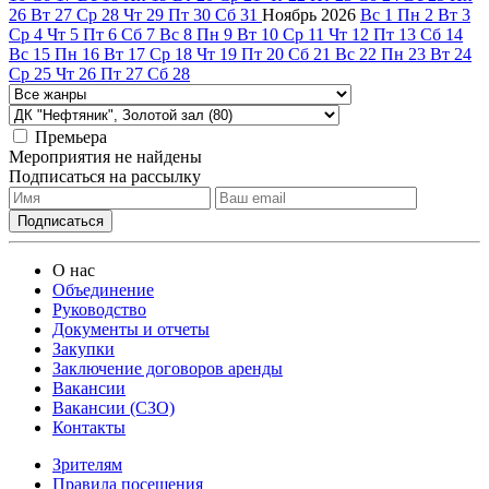
26
Вт
27
Ср
28
Чт
29
Пт
30
Сб
31
Ноябрь
2026
Вс
1
Пн
2
Вт
3
Ср
4
Чт
5
Пт
6
Сб
7
Вс
8
Пн
9
Вт
10
Ср
11
Чт
12
Пт
13
Сб
14
Вс
15
Пн
16
Вт
17
Ср
18
Чт
19
Пт
20
Сб
21
Вс
22
Пн
23
Вт
24
Ср
25
Чт
26
Пт
27
Сб
28
Премьера
Мероприятия не найдены
Подписаться на рассылку
О нас
Объединение
Руководство
Документы и отчеты
Закупки
Заключение договоров аренды
Вакансии
Вакансии (СЗО)
Контакты
Зрителям
Правила посещения