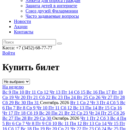
Анкета для опроса граждан
Защита детей в интернете
Союз друзей Филармонии
Часто задаваемые вопросы
Новости
Акции
Контакты
Касса:
+7 (3452)
68-77-77
Войти
Купить билет
На неделю
Вс
9
Пн
10
Вт
11
Ср
12
Чт
13
Пт
14
Сб
15
Вс
16
Пн
17
Вт
18
Ср
19
Чт
20
Пт
21
Сб
22
Вс
23
Пн
24
Вт
25
Ср
26
Чт
27
Пт
28
Сб
29
Вс
30
Пн
31
Сентябрь
2026
Вт
1
Ср
2
Чт
3
Пт
4
Сб
5
Вс
6
Пн
7
Вт
8
Ср
9
Чт
10
Пт
11
Сб
12
Вс
13
Пн
14
Вт
15
Ср
16
Чт
17
Пт
18
Сб
19
Вс
20
Пн
21
Вт
22
Ср
23
Чт
24
Пт
25
Сб
26
Вс
27
Пн
28
Вт
29
Ср
30
Октябрь
2026
Чт
1
Пт
2
Сб
3
Вс
4
Пн
5
Вт
6
Ср
7
Чт
8
Пт
9
Сб
10
Вс
11
Пн
12
Вт
13
Ср
14
Чт
15
Пт
16
Сб
17
Вс
18
Пн
19
Вт
20
Ср
21
Чт
22
Пт
23
Сб
24
Вс
25
Пн