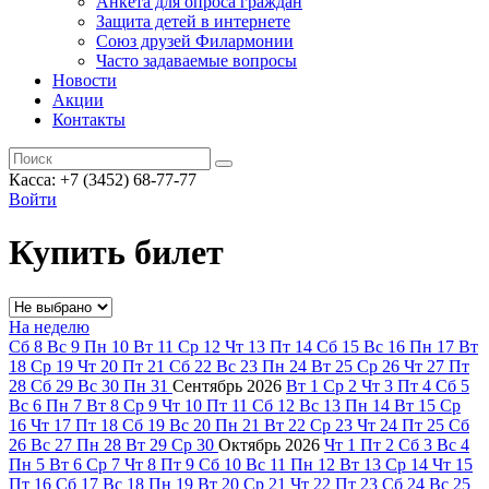
Анкета для опроса граждан
Защита детей в интернете
Союз друзей Филармонии
Часто задаваемые вопросы
Новости
Акции
Контакты
Касса:
+7 (3452)
68-77-77
Войти
Купить билет
На неделю
Сб
8
Вс
9
Пн
10
Вт
11
Ср
12
Чт
13
Пт
14
Сб
15
Вс
16
Пн
17
Вт
18
Ср
19
Чт
20
Пт
21
Сб
22
Вс
23
Пн
24
Вт
25
Ср
26
Чт
27
Пт
28
Сб
29
Вс
30
Пн
31
Сентябрь
2026
Вт
1
Ср
2
Чт
3
Пт
4
Сб
5
Вс
6
Пн
7
Вт
8
Ср
9
Чт
10
Пт
11
Сб
12
Вс
13
Пн
14
Вт
15
Ср
16
Чт
17
Пт
18
Сб
19
Вс
20
Пн
21
Вт
22
Ср
23
Чт
24
Пт
25
Сб
26
Вс
27
Пн
28
Вт
29
Ср
30
Октябрь
2026
Чт
1
Пт
2
Сб
3
Вс
4
Пн
5
Вт
6
Ср
7
Чт
8
Пт
9
Сб
10
Вс
11
Пн
12
Вт
13
Ср
14
Чт
15
Пт
16
Сб
17
Вс
18
Пн
19
Вт
20
Ср
21
Чт
22
Пт
23
Сб
24
Вс
25