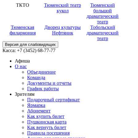
ТКТО
Тюменский театр
Тюменский
кукол
большой
драматический
театр
Тюменская
Дворец культуры
Тобольский
филармония
Нефтяник
драматический
театр
Версия для слабовидящих
Касса:
+7 (3452)
68-77-77
Афиша
О нас
Объединение
Команда
Документы и отчеты
График работы
Зрителям
Подарочный сертификат
Ярмарка
Абонемент
Как купить билет
Пушкинская карта
Как вернуть билет
Правила посещения