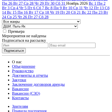
Пн
26
Вт
27
Ср
28
Чт
29
Пт
30
Сб
31
Ноябрь
2026
Вс
1
Пн
2
Вт
3
Ср
4
Чт
5
Пт
6
Сб
7
Вс
8
Пн
9
Вт
10
Ср
11
Чт
12
Пт
13
Сб
14
Вс
15
Пн
16
Вт
17
Ср
18
Чт
19
Пт
20
Сб
21
Вс
22
Пн
23
Вт
24
Ср
25
Чт
26
Пт
27
Сб
28
Премьера
Мероприятия не найдены
Подписаться на рассылку
О нас
Объединение
Руководство
Документы и отчеты
Закупки
Заключение договоров аренды
Вакансии
Вакансии (СЗО)
Контакты
Зрителям
Правила посещения