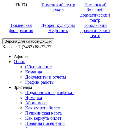
ТКТО
Тюменский театр
Тюменский
кукол
большой
драматический
театр
Тюменская
Дворец культуры
Тобольский
филармония
Нефтяник
драматический
театр
Версия для слабовидящих
Касса:
+7 (3452)
68-77-77
Афиша
О нас
Объединение
Команда
Документы и отчеты
График работы
Зрителям
Подарочный сертификат
Ярмарка
Абонемент
Как купить билет
Пушкинская карта
Как вернуть билет
Правила посещения