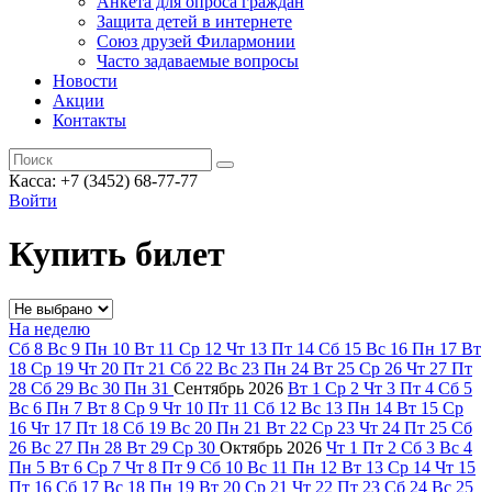
Анкета для опроса граждан
Защита детей в интернете
Союз друзей Филармонии
Часто задаваемые вопросы
Новости
Акции
Контакты
Касса:
+7 (3452)
68-77-77
Войти
Купить билет
На неделю
Сб
8
Вс
9
Пн
10
Вт
11
Ср
12
Чт
13
Пт
14
Сб
15
Вс
16
Пн
17
Вт
18
Ср
19
Чт
20
Пт
21
Сб
22
Вс
23
Пн
24
Вт
25
Ср
26
Чт
27
Пт
28
Сб
29
Вс
30
Пн
31
Сентябрь
2026
Вт
1
Ср
2
Чт
3
Пт
4
Сб
5
Вс
6
Пн
7
Вт
8
Ср
9
Чт
10
Пт
11
Сб
12
Вс
13
Пн
14
Вт
15
Ср
16
Чт
17
Пт
18
Сб
19
Вс
20
Пн
21
Вт
22
Ср
23
Чт
24
Пт
25
Сб
26
Вс
27
Пн
28
Вт
29
Ср
30
Октябрь
2026
Чт
1
Пт
2
Сб
3
Вс
4
Пн
5
Вт
6
Ср
7
Чт
8
Пт
9
Сб
10
Вс
11
Пн
12
Вт
13
Ср
14
Чт
15
Пт
16
Сб
17
Вс
18
Пн
19
Вт
20
Ср
21
Чт
22
Пт
23
Сб
24
Вс
25