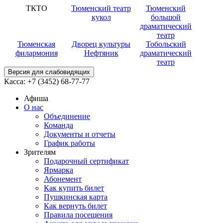
ТКТО
Тюменский театр
Тюменский
кукол
большой
драматический
театр
Тюменская
Дворец культуры
Тобольский
филармония
Нефтяник
драматический
театр
Версия для слабовидящих
Касса:
+7 (3452)
68-77-77
Афиша
О нас
Объединение
Команда
Документы и отчеты
График работы
Зрителям
Подарочный сертификат
Ярмарка
Абонемент
Как купить билет
Пушкинская карта
Как вернуть билет
Правила посещения