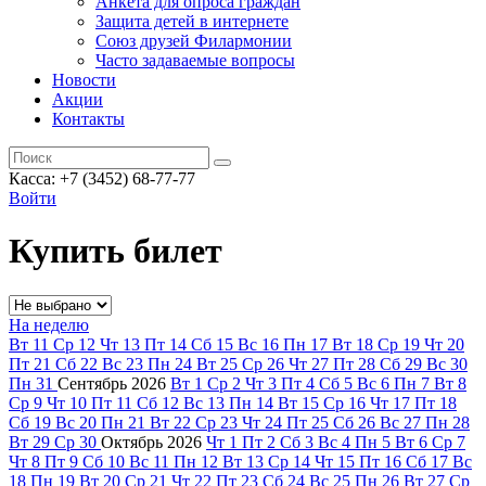
Анкета для опроса граждан
Защита детей в интернете
Союз друзей Филармонии
Часто задаваемые вопросы
Новости
Акции
Контакты
Касса:
+7 (3452)
68-77-77
Войти
Купить билет
На неделю
Вт
11
Ср
12
Чт
13
Пт
14
Сб
15
Вс
16
Пн
17
Вт
18
Ср
19
Чт
20
Пт
21
Сб
22
Вс
23
Пн
24
Вт
25
Ср
26
Чт
27
Пт
28
Сб
29
Вс
30
Пн
31
Сентябрь
2026
Вт
1
Ср
2
Чт
3
Пт
4
Сб
5
Вс
6
Пн
7
Вт
8
Ср
9
Чт
10
Пт
11
Сб
12
Вс
13
Пн
14
Вт
15
Ср
16
Чт
17
Пт
18
Сб
19
Вс
20
Пн
21
Вт
22
Ср
23
Чт
24
Пт
25
Сб
26
Вс
27
Пн
28
Вт
29
Ср
30
Октябрь
2026
Чт
1
Пт
2
Сб
3
Вс
4
Пн
5
Вт
6
Ср
7
Чт
8
Пт
9
Сб
10
Вс
11
Пн
12
Вт
13
Ср
14
Чт
15
Пт
16
Сб
17
Вс
18
Пн
19
Вт
20
Ср
21
Чт
22
Пт
23
Сб
24
Вс
25
Пн
26
Вт
27
Ср