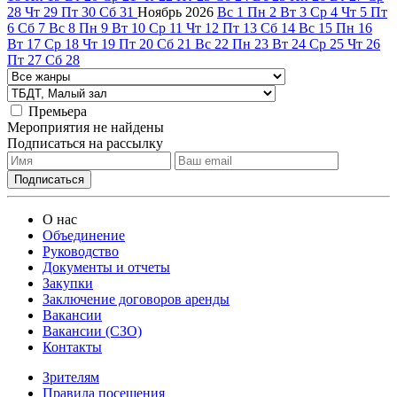
28
Чт
29
Пт
30
Сб
31
Ноябрь
2026
Вс
1
Пн
2
Вт
3
Ср
4
Чт
5
Пт
6
Сб
7
Вс
8
Пн
9
Вт
10
Ср
11
Чт
12
Пт
13
Сб
14
Вс
15
Пн
16
Вт
17
Ср
18
Чт
19
Пт
20
Сб
21
Вс
22
Пн
23
Вт
24
Ср
25
Чт
26
Пт
27
Сб
28
Премьера
Мероприятия не найдены
Подписаться на рассылку
О нас
Объединение
Руководство
Документы и отчеты
Закупки
Заключение договоров аренды
Вакансии
Вакансии (СЗО)
Контакты
Зрителям
Правила посещения