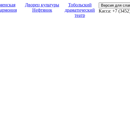
менская
Дворец культуры
Тобольский
Версия для сл
армония
Нефтяник
драматический
Касса:
+7 (3452
театр