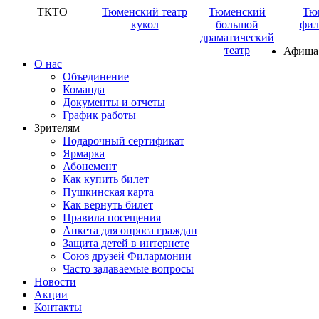
ТКТО
Тюменский театр
Тюменский
Тю
кукол
большой
фил
драматический
театр
Афиша
О нас
Объединение
Команда
Документы и отчеты
График работы
Зрителям
Подарочный сертификат
Ярмарка
Абонемент
Как купить билет
Пушкинская карта
Как вернуть билет
Правила посещения
Анкета для опроса граждан
Защита детей в интернете
Союз друзей Филармонии
Часто задаваемые вопросы
Новости
Акции
Контакты