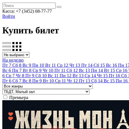
Касса:
+7 (3452)
68-77-77
Войти
Купить билет
На неделю
Пт
7
Сб
8
Вс
9
Пн
10
Вт
11
Ср
12
Чт
13
Пт
14
Сб
15
Вс
16
Пн
1
Вс
6
Пн
7
Вт
8
Ср
9
Чт
10
Пт
11
Сб
12
Вс
13
Пн
14
Вт
15
Ср
16
6
Ср
7
Чт
8
Пт
9
Сб
10
Вс
11
Пн
12
Вт
13
Ср
14
Чт
15
Пт
16
Сб
Пт
6
Сб
7
Вс
8
Пн
9
Вт
10
Ср
11
Чт
12
Пт
13
Сб
14
Вс
15
Пн
16
Премьера