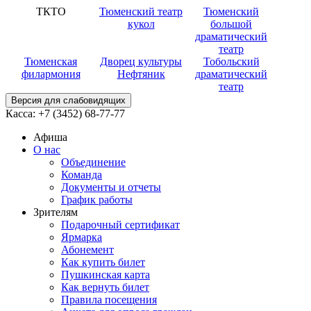
ТКТО
Тюменский театр
Тюменский
кукол
большой
драматический
театр
Тюменская
Дворец культуры
Тобольский
филармония
Нефтяник
драматический
театр
Версия для слабовидящих
Касса:
+7 (3452)
68-77-77
Афиша
О нас
Объединение
Команда
Документы и отчеты
График работы
Зрителям
Подарочный сертификат
Ярмарка
Абонемент
Как купить билет
Пушкинская карта
Как вернуть билет
Правила посещения