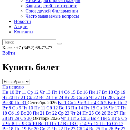
Анкета для опроса граждан
Защита детей в интернете
Союз друзей Филармонии
Часто задаваемые вопросы
Новости
Акции
Контакты
Касса:
+7 (3452)
68-77-77
Войти
Купить билет
На неделю
Пн
10
Вт
11
Ср
12
Чт
13
Пт
14
Сб
15
Вс
16
Пн
17
Вт
18
Ср
19
Чт
20
Пт
21
Сб
22
Вс
23
Пн
24
Вт
25
Ср
26
Чт
27
Пт
28
Сб
29
Вс
30
Пн
31
Сентябрь
2026
Вт
1
Ср
2
Чт
3
Пт
4
Сб
5
Вс
6
Пн
7
Вт
8
Ср
9
Чт
10
Пт
11
Сб
12
Вс
13
Пн
14
Вт
15
Ср
16
Чт
17
Пт
18
Сб
19
Вс
20
Пн
21
Вт
22
Ср
23
Чт
24
Пт
25
Сб
26
Вс
27
Пн
28
Вт
29
Ср
30
Октябрь
2026
Чт
1
Пт
2
Сб
3
Вс
4
Пн
5
Вт
6
Ср
7
Чт
8
Пт
9
Сб
10
Вс
11
Пн
12
Вт
13
Ср
14
Чт
15
Пт
16
Сб
17
Вс
18
Пн
19
Вт
20
Ср
21
Чт
22
Пт
23
Сб
24
Вс
25
Пн
26
Вт
27