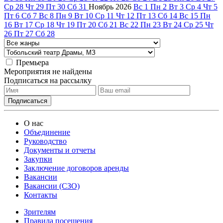
Ср
28
Чт
29
Пт
30
Сб
31
Ноябрь
2026
Вс
1
Пн
2
Вт
3
Ср
4
Чт
5
Пт
6
Сб
7
Вс
8
Пн
9
Вт
10
Ср
11
Чт
12
Пт
13
Сб
14
Вс
15
Пн
16
Вт
17
Ср
18
Чт
19
Пт
20
Сб
21
Вс
22
Пн
23
Вт
24
Ср
25
Чт
26
Пт
27
Сб
28
Премьера
Мероприятия не найдены
Подписаться на рассылку
О нас
Объединение
Руководство
Документы и отчеты
Закупки
Заключение договоров аренды
Вакансии
Вакансии (СЗО)
Контакты
Зрителям
Правила посещения