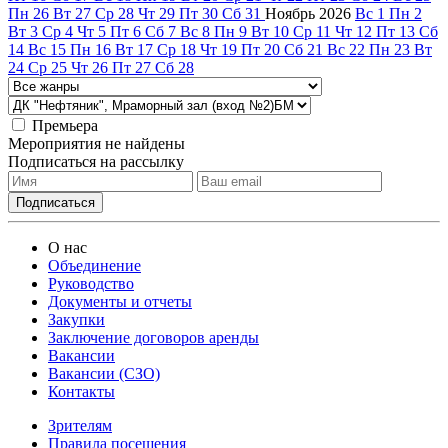
Пн
26
Вт
27
Ср
28
Чт
29
Пт
30
Сб
31
Ноябрь
2026
Вс
1
Пн
2
Вт
3
Ср
4
Чт
5
Пт
6
Сб
7
Вс
8
Пн
9
Вт
10
Ср
11
Чт
12
Пт
13
Сб
14
Вс
15
Пн
16
Вт
17
Ср
18
Чт
19
Пт
20
Сб
21
Вс
22
Пн
23
Вт
24
Ср
25
Чт
26
Пт
27
Сб
28
Премьера
Мероприятия не найдены
Подписаться на рассылку
О нас
Объединение
Руководство
Документы и отчеты
Закупки
Заключение договоров аренды
Вакансии
Вакансии (СЗО)
Контакты
Зрителям
Правила посещения