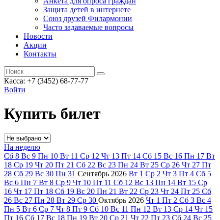
Анкета для опроса граждан
Защита детей в интернете
Союз друзей Филармонии
Часто задаваемые вопросы
Новости
Акции
Контакты
Касса:
+7 (3452)
68-77-77
Войти
Купить билет
На неделю
Сб
8
Вс
9
Пн
10
Вт
11
Ср
12
Чт
13
Пт
14
Сб
15
Вс
16
Пн
17
Вт
18
Ср
19
Чт
20
Пт
21
Сб
22
Вс
23
Пн
24
Вт
25
Ср
26
Чт
27
Пт
28
Сб
29
Вс
30
Пн
31
Сентябрь
2026
Вт
1
Ср
2
Чт
3
Пт
4
Сб
5
Вс
6
Пн
7
Вт
8
Ср
9
Чт
10
Пт
11
Сб
12
Вс
13
Пн
14
Вт
15
Ср
16
Чт
17
Пт
18
Сб
19
Вс
20
Пн
21
Вт
22
Ср
23
Чт
24
Пт
25
Сб
26
Вс
27
Пн
28
Вт
29
Ср
30
Октябрь
2026
Чт
1
Пт
2
Сб
3
Вс
4
Пн
5
Вт
6
Ср
7
Чт
8
Пт
9
Сб
10
Вс
11
Пн
12
Вт
13
Ср
14
Чт
15
Пт
16
Сб
17
Вс
18
Пн
19
Вт
20
Ср
21
Чт
22
Пт
23
Сб
24
Вс
25