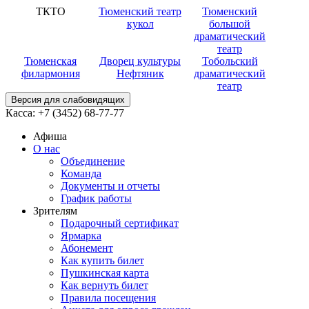
ТКТО
Тюменский театр
Тюменский
кукол
большой
драматический
театр
Тюменская
Дворец культуры
Тобольский
филармония
Нефтяник
драматический
театр
Версия для слабовидящих
Касса:
+7 (3452)
68-77-77
Афиша
О нас
Объединение
Команда
Документы и отчеты
График работы
Зрителям
Подарочный сертификат
Ярмарка
Абонемент
Как купить билет
Пушкинская карта
Как вернуть билет
Правила посещения