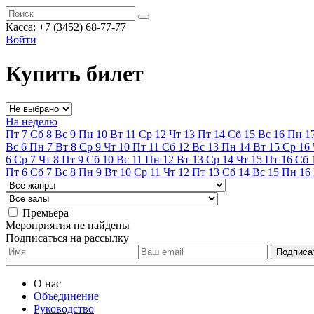
Касса:
+7 (3452)
68-77-77
Войти
Купить билет
На неделю
Пт
7
Сб
8
Вс
9
Пн
10
Вт
11
Ср
12
Чт
13
Пт
14
Сб
15
Вс
16
Пн
1
Вс
6
Пн
7
Вт
8
Ср
9
Чт
10
Пт
11
Сб
12
Вс
13
Пн
14
Вт
15
Ср
16
6
Ср
7
Чт
8
Пт
9
Сб
10
Вс
11
Пн
12
Вт
13
Ср
14
Чт
15
Пт
16
Сб
Пт
6
Сб
7
Вс
8
Пн
9
Вт
10
Ср
11
Чт
12
Пт
13
Сб
14
Вс
15
Пн
16
Премьера
Мероприятия не найдены
Подписаться на рассылку
О нас
Объединение
Руководство