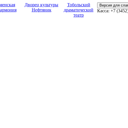
менская
Дворец культуры
Тобольский
Версия для сл
армония
Нефтяник
драматический
Касса:
+7 (3452
театр