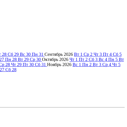
т
28
Сб
29
Вс
30
Пн
31
Сентябрь
2026
Вт
1
Ср
2
Чт
3
Пт
4
Сб
5
27
Пн
28
Вт
29
Ср
30
Октябрь
2026
Чт
1
Пт
2
Сб
3
Вс
4
Пн
5
Вт
Ср
28
Чт
29
Пт
30
Сб
31
Ноябрь
2026
Вс
1
Пн
2
Вт
3
Ср
4
Чт
5
27
Сб
28