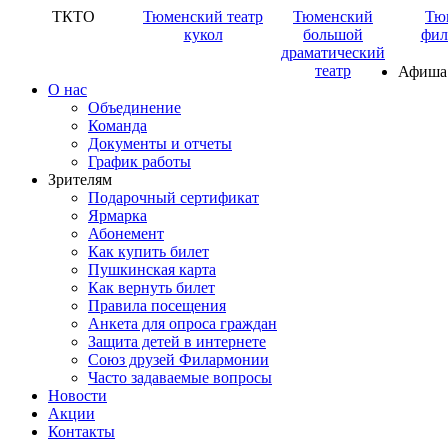
ТКТО
Тюменский театр
Тюменский
Тю
кукол
большой
фил
драматический
театр
Афиша
О нас
Объединение
Команда
Документы и отчеты
График работы
Зрителям
Подарочный сертификат
Ярмарка
Абонемент
Как купить билет
Пушкинская карта
Как вернуть билет
Правила посещения
Анкета для опроса граждан
Защита детей в интернете
Союз друзей Филармонии
Часто задаваемые вопросы
Новости
Акции
Контакты