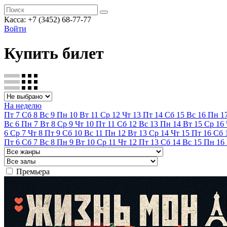
Касса:
+7 (3452)
68-77-77
Войти
Купить билет
На неделю
Пт
7
Сб
8
Вс
9
Пн
10
Вт
11
Ср
12
Чт
13
Пт
14
Сб
15
Вс
16
Пн
1
Вс
6
Пн
7
Вт
8
Ср
9
Чт
10
Пт
11
Сб
12
Вс
13
Пн
14
Вт
15
Ср
16
6
Ср
7
Чт
8
Пт
9
Сб
10
Вс
11
Пн
12
Вт
13
Ср
14
Чт
15
Пт
16
Сб
Пт
6
Сб
7
Вс
8
Пн
9
Вт
10
Ср
11
Чт
12
Пт
13
Сб
14
Вс
15
Пн
16
Премьера