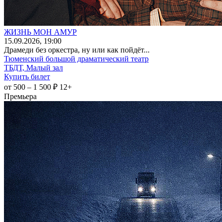
ЖИЗНЬ МОН АМУР
15
.09.2026
, 19:00
Драмеди без оркестра, ну или как пойдёт...
Тюменский большой драматический театр
ТБДТ, Малый зал
Купить билет
от 500 – 1 500 ₽
12+
Премьера