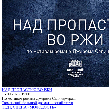
НАД ПРОПАСТЬЮ ВО РЖИ
15
.09.2026
, 19:00
По мотивам романа Джерома Сэлинджера...
Тюменский большой драматический театр
ТБДТ, СЦЕНА «МОЛОДОСТЬ»