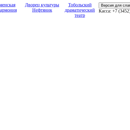
менская
Дворец культуры
Тобольский
Версия для сл
армония
Нефтяник
драматический
Касса:
+7 (3452
театр