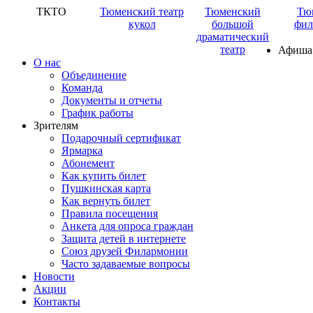
ТКТО
Тюменский театр
Тюменский
Тю
кукол
большой
фил
драматический
театр
Афиша
О нас
Объединение
Команда
Документы и отчеты
График работы
Зрителям
Подарочный сертификат
Ярмарка
Абонемент
Как купить билет
Пушкинская карта
Как вернуть билет
Правила посещения
Анкета для опроса граждан
Защита детей в интернете
Союз друзей Филармонии
Часто задаваемые вопросы
Новости
Акции
Контакты