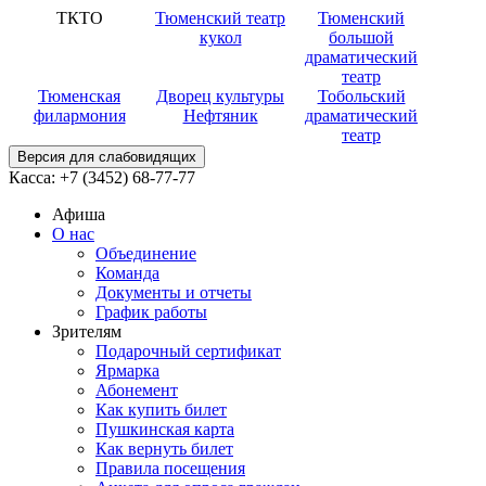
ТКТО
Тюменский театр
Тюменский
кукол
большой
драматический
театр
Тюменская
Дворец культуры
Тобольский
филармония
Нефтяник
драматический
театр
Версия для слабовидящих
Касса:
+7 (3452)
68-77-77
Афиша
О нас
Объединение
Команда
Документы и отчеты
График работы
Зрителям
Подарочный сертификат
Ярмарка
Абонемент
Как купить билет
Пушкинская карта
Как вернуть билет
Правила посещения