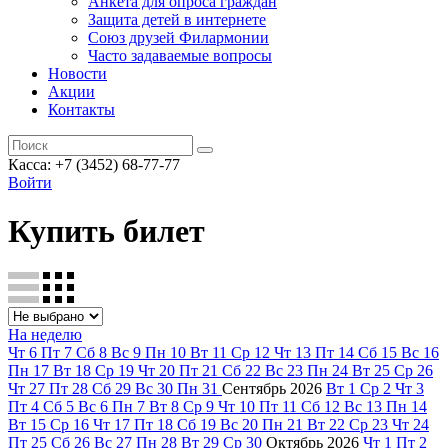
Анкета для опроса граждан
Защита детей в интернете
Союз друзей Филармонии
Часто задаваемые вопросы
Новости
Акции
Контакты
Касса:
+7 (3452)
68-77-77
Войти
Купить билет
На неделю
Чт
6
Пт
7
Сб
8
Вс
9
Пн
10
Вт
11
Ср
12
Чт
13
Пт
14
Сб
15
Вс
16
Пн
17
Вт
18
Ср
19
Чт
20
Пт
21
Сб
22
Вс
23
Пн
24
Вт
25
Ср
26
Чт
27
Пт
28
Сб
29
Вс
30
Пн
31
Сентябрь
2026
Вт
1
Ср
2
Чт
3
Пт
4
Сб
5
Вс
6
Пн
7
Вт
8
Ср
9
Чт
10
Пт
11
Сб
12
Вс
13
Пн
14
Вт
15
Ср
16
Чт
17
Пт
18
Сб
19
Вс
20
Пн
21
Вт
22
Ср
23
Чт
24
Пт
25
Сб
26
Вс
27
Пн
28
Вт
29
Ср
30
Октябрь
2026
Чт
1
Пт
2